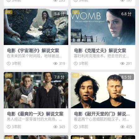
3年前
293
3年前
197
船上的人们纷纷发出惊...
然停了下来，她问丽莎有...
VIP
VIP
5.4 分
6.8 分
电影《宇宙潮汐》解说文案
电影《克隆丈夫》解说文案
在未来的某个时间段，地球被战争
寡妇利用克隆技术，把去世的丈
和病毒摧毁，已经不适合人类居住
夫，又怀胎十月生了出来，小时候
3年前
319
3年前
291
了，正因如此，人类殖...
当儿子养，长大了当丈夫...
VIP
VIP
7.8 分
8.5 分
电影《最爽的一天》解说文案
电影《敲开天堂的门》解说文
案
男人经过一家零首付的大商场，于
看这两个心思细腻的糙汉子，对待
是，他决定给里面的老板好好上一
死亡的态度，在熙熙攘攘的列车
3年前
349
3年前
405
课，带上小伙伴先在商...
上，暴躁汉马克，遇见了...
VIP
VIP