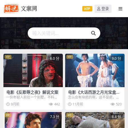
VIP
登录
VIP
VIP
6.0 分
9.0 分
电影《反欺辱之夜》解说文案
电影《大话西游之月光宝盒》
解说文案
一伙年轻人前往一个别墅，不料有
怎么会有块疤的啊，这不是疤，这
人被邪灵附身，此邪灵更是破肚而
只是泥巴，马上把它洗干净，不然
9月前
442
11月前
520
出，开始疯狂杀戮，今...
我把它砍掉哦，帮主啊...
VIP
VIP
7.3 分
8.4 分