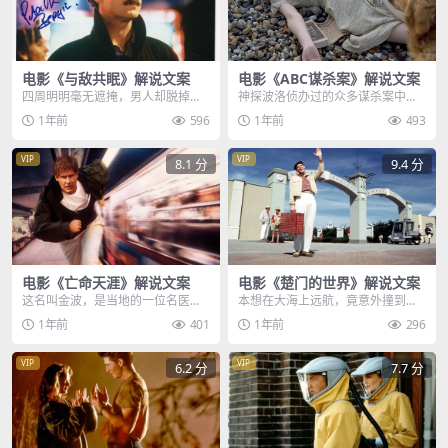
电影《与敌共眠》解说文案
电影《ABC谋杀案》解说文案
四周明明毫无遮掩，男人却脱掉妻
神探波洛侦办过的众多谋杀案中，A
子的裙子，还给他换上一件暴露的
BC谋杀案的凶手，可以算得上是最
1年前
596
1年前
493
睡衣，莎拉满眼抗拒却...
狡猾的一个，他精...
VIP
VIP
8.1 分
9.4 分
电影《亡命天涯》解说文案
电影《楚门的世界》解说文案
这名叫金波，是当地的一位名医，3
本想在大海上远航，竟意外撞到了
天前他和妻子参加了一场募捐晚
一堵墙壁，剧烈的抖动让男人吓了
1年前
401
1年前
296
宴，妻子出生名门，优...
一跳，回过神来后，他...
VIP
VIP
6.2 分
7.7 分