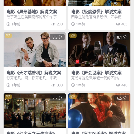
电影《异形基地》解说文案
电影《极度恐慌》解说文案
故事发生在美国南部的某个军事基
四季生物危害有多恐怖，四季便是
地，马蒂一家本不应该出现在这，
代表着人类无法与之抗衡，实验的
1年前
230
1年前
405
他们是阴差阳错的卷入...
工作人员，只是不小心...
VIP
VIP
8.3 分
8.1 分
电影《天才瑞普利》解说文案
电影《舞会谜案》解说文案
你算老几，啊，你算老几，来教训
克朗肖是伦敦年轻一代的囚厨，经
我，面对富二代的挑衅，穷小子抡
常出入上流社会，能有这番成就，
1年前
303
1年前
440
起船桨，把对方剁成的...
靠的不是自身实力，而...
VIP
VIP
7.7 分
6.5 分
电影《红宝石之玉失窃案》解
电影《盲女凶杀案》解说文案