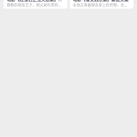
说文案
憨憨的埃及王子，把父亲珍贵的红
女孩正准备褪去身上的衣物，去浴
宝石，拿给刚认识的美女显白，可
缸泡个热水澡，可她却浑然不知，
1年前
406
1年前
457
美女借口上卫生间，就...
一个戴着黑色手套的神...
VIP
VIP
7.9 分
5.6 分
电影《狩猎小屋的秘密》解说
电影《雨夜天魔》解说文案
文案
夜幕降临，浓浓的杀意弥漫开来，
他驾驶的出租车在香港街头游荡，
坐落在荒野之上的狩猎小屋内，发
下雨天会让他兴奋，喜欢对漂亮的
1年前
433
1年前
496
生了一件诡谲离奇的命...
女人下手，由于香港法...
VIP
VIP
7.7 分
7.9 分
电影《低价租房奇遇记》解说
电影《本能》解说文案
文案
波洛和黑斯廷斯这两个菜鸡，两个
一个罪犯拥有绝世的容颜，那他脱
人拿着枪，还能让单枪匹马的歹徒
罪的几率至少能增加5成，若他还是