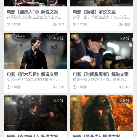
电影《幽灵人间》解说文案
电影《隐墙》解说文案
这是陈奕迅恐怖三部曲的开山之
这是一部，将孤独放大了100万倍
作，也是迄今为止我看过最诡异的
的奇妙电影，可能也是一部，值得
1年前
317
1年前
408
恐怖片，电影更是取景于...
所有人观看和思考的...
VIP
VIP
4.8 分
6.9 分
电影《新木乃伊》解说文案
电影《时间脱离者》解说文案
女人已经5000年没有吃东西了，但
这是一部大脑CPU不够，就绝对不
诡异的是，她的身体却没有一丝腐
能观看的悬疑电影，全片仅仅107
1年前
228
1年前
261
烂的痕迹，奇怪的...
分钟的时长，竟然...
VIP
VIP
6.4 分
5.6 分
电影《永生守卫》解说文案
电影《黑亚当》解说文案