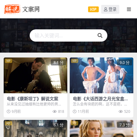
VIP
登录
VIP
VIP
8.1 分
9.0 分
电影《康斯坦丁》解说文案
电影《大话西游之月光宝盒》
解说文案
从来没见过抽烟有比他更帅的男
怎么会有块疤的啊，这不是疤，这
人，他的习惯就是在工作之前来上
只是泥巴，马上把它洗干净，不然
9月前
818
11月前
520
一根，而他的工作一般人...
我把它砍掉哦，帮主啊...
VIP
VIP
6.1 分
7.3 分