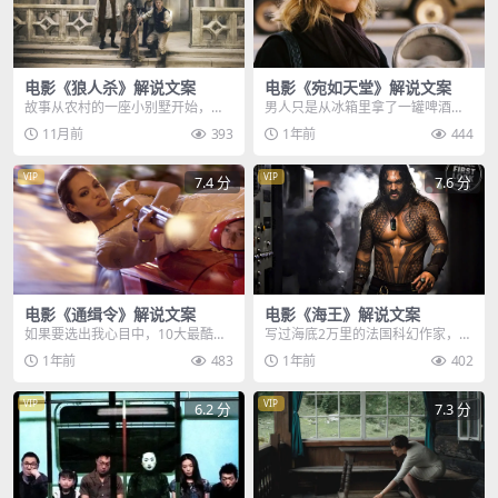
电影《狼人杀》解说文案
电影《宛如天堂》解说文案
故事从农村的一座小别墅开始，不
男人只是从冰箱里拿了一罐啤酒，
太冷的莱昂孤独的在这里养老，今
一回头，家里竟突然出现了一个陌
11月前
393
1年前
444
天儿子老皮突然过来看...
生女人，手中的啤酒瞬...
VIP
VIP
7.4 分
7.6 分
电影《通缉令》解说文案
电影《海王》解说文案
如果要选出我心目中，10大最酷的
写过海底2万里的法国科幻作家，凡
杀手电影，那么此片绝对榜上有
尔纳曾说过，两艘船停在风平浪静
1年前
483
1年前
402
名，由女神安吉丽娜主...
的大海上，终有一天...
VIP
VIP
6.2 分
7.3 分