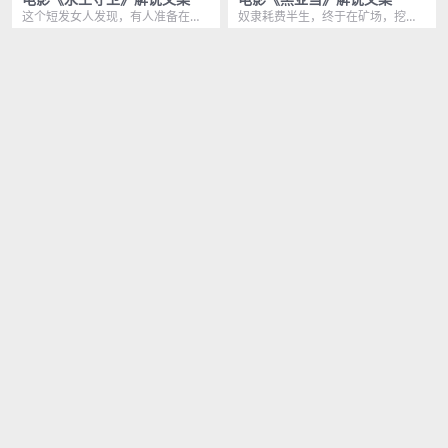
这个短发女人发现，有人准备在他
奴隶耗费半生，终于在矿场，挖到
面前合影，他赶紧转过脸想躲过镜
一颗价值连城的蓝宝石，本以为可
1年前
336
1年前
483
头，但他知道自己还是...
以拿他向国王换上一碗...
VIP
VIP
7.7 分
6.4 分
电影《超凡蜘蛛侠》解说文案
电影《黑暗阴影》解说文案
美国顶尖科学家花费毕生心血，找
是小镇上最美的女人，因为男友对
到一种，能让蜥蜴断肢再生的神奇
自己不忠，便亲手将她放进了棺材
1年前
207
1年前
434
基因，如果把这种基因...
里，为了让男友可以时...
VIP
VIP
6.6 分
9.0 分
电影《鬼域》解说文案
电影《本杰明·巴顿奇事》解说
文案
女主徐寻是个作家，通过一本名为
明明是刚出生的婴儿，却长着一副
缱绻的爱情小说，名声大战，现在
风烛残年的老头模样，父亲目睹这