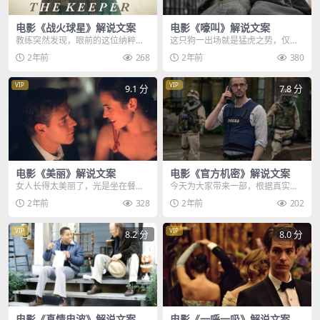
电影《战火球星》解说文案
电影《嚎叫》解说文案
教练突然发现，眼前的这位纳粹囚
这只狗一出场就是猛虎之势，仅仅1
犯，竟然是一个难得一见的天才守
0秒，他就咬断女人的脖子，但他的
2年前
268
2年前
380
门员，即便是面对众多...
双眼，依旧喷射着...
VIP
VIP
9.1 分
7.8 分
电影《美丽》解说文案
电影《官方机密》解说文案
女人长得太美丽了，光是坐在餐厅
今天为大家带来一部，根据真实事
里，都有学生们把她当成明星却要
件改编的电影，里面内容的黑暗程
2年前
328
2年前
202
签名，还有很多男人的...
度，远超所有人的想象...
VIP
VIP
8.2 分
8.0 分
电影《真情电波》解说文案
电影《一呼一吸》解说文案