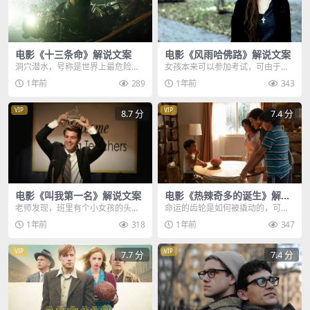
电影《十三条命》解说文案
电影《风雨哈佛路》解说文案
洞穴潜水，号称是世界上最危险的
女孩本来可以参加考试，可由于两
运动之一，想象一下，假如你被困
个月没有来上课，老师不仅取消了
1年前
289
1年前
343
在了一个迷宫般的深水...
她的考试资格，还执意...
VIP
VIP
8.7 分
7.4 分
电影《叫我第一名》解说文案
电影《热辣奇多的诞生》解说
文案
老师发现，班里有个小女孩的头发
命运的齿轮是如何被撬动的，可能
一天比一天少，她上课时总是全神
就只是因为这一根非常廉价的玉
1年前
318
1年前
347
贯注，回答问题也非常...
米，父亲不懂为什么这么...
VIP
VIP
7.7 分
7.4 分