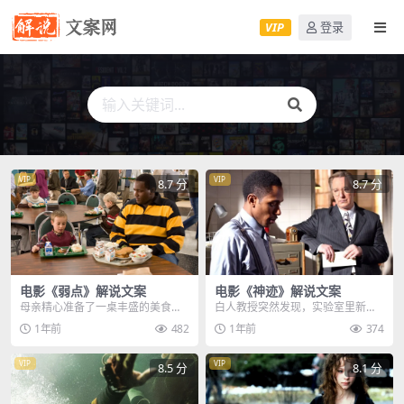
VIP
登录
VIP
VIP
8.7 分
8.7 分
电影《弱点》解说文案
电影《神迹》解说文案
母亲精心准备了一桌丰盛的美食，
白人教授突然发现，实验室里新来
这时姐姐递给黑人男孩一个餐盘，
的清洁工，正在偷窥自己的医学宝
1年前
482
1年前
374
但男孩却只取了一小勺...
典，看到这一幕的教授...
VIP
VIP
8.5 分
8.1 分