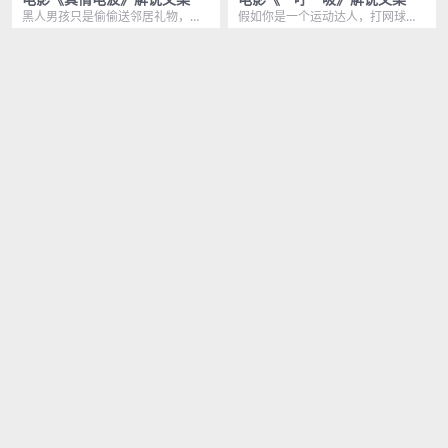
黑人男孩只是偷偷送邻居礼物，结
假如你是一个运动达人，打网球从
果就被白人警察盯上，要求立刻接
来没有输过，你阳光开朗活力四
2年前
286
2年前
233
受检查，很明显因为这...
射，你的爱情事业都很得...
VIP
VIP
7.9 分
7.6 分
电影《流浪猫鲍勃》解说文案
电影《大创业家》解说文案
在伦敦考温特花园，一个流浪歌手
系上番茄酱，再来点黄芥末，放上
抱着一把破旧的吉他，边弹边唱，
两片不太酸的酸黄瓜，撒上一点可
2年前
391
2年前
252
他的歌声婉转悠扬，却...
口的洋葱碎，再加上滋...
VIP
VIP
7.5 分
8.3 分
电影《拉贝日记》解说文案
电影《勇往直前》解说文案
12月13日这一天，是每一个国人都
消防员回程时被响尾蛇咬了一口，
不能忘记的日子，因为这一天，是
当医生要为他注射吗啡止痛时，他