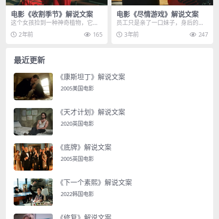
电影《收割季节》解说文案
电影《尽情游戏》解说文案
这个女孩捡到一种神奇植物，它的
员工只是亲了一口妹子，身后的导
气味能蛊惑人心智，控制人行动，
弹突然爆炸，引爆了整个武器工
2年前
165
3年前
247
只要对其稍加利用，就...
厂，天空中升起蘑菇云，...
最近更新
《康斯坦丁》解说文案
2005美国电影
《天才计划》解说文案
2020英国电影
《底牌》解说文案
2005英国电影
《下一个素熙》解说文案
2022韩国电影
《修复》解说文案