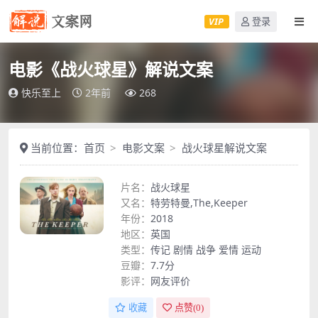
VIP
登录
电影《战火球星》解说文案
快乐至上
2年前
268
当前位置：
首页
电影文案
战火球星解说文案
片名：
战火球星
又名：
特劳特曼,The,Keeper
年份：
2018
地区：
英国
类型：
传记
剧情
战争
爱情
运动
豆瓣：
7.7分
影评：
网友评价
收藏
点赞(
0
)