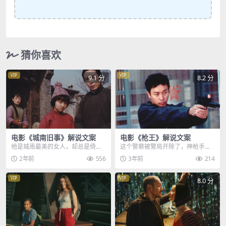
猜你喜欢
VIP
VIP
9.1 分
8.2 分
电影《城南旧事》解说文案
电影《枪王》解说文案
他是城南最美的女人，却总是倚着
这个警察被警局开除了，神枪手有
墙根望望，一望就是六年，六年
一门绝技叫大波tap，原因是能力太
2年前
556
3年前
214
来，只有这个小女孩对他...
强，方法是在短时...
VIP
VIP
8.0 分