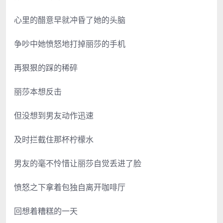
心里的醋意早就冲昏了她的头脑
争吵中她愤怒地打掉丽莎的手机
再狠狠的踩的稀碎
丽莎本想反击
但没想到男友动作迅速
及时拦截住那杯柠檬水
男友的毫不怜惜让丽莎自觉丢进了脸
愤怒之下拿着包独自离开咖啡厅
回想着糟糕的一天