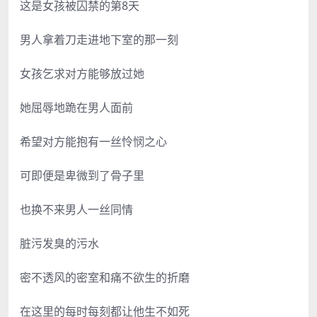
这是女孩被囚禁的第8天
男人拿着刀走进地下室的那一刻
女孩乞求对方能够放过她
她屈辱地跪在男人面前
希望对方能抱有一丝怜悯之心
可即便是卑微到了骨子里
也换不来男人一丝同情
脏污发臭的污水
密不透风的密室和痛不欲生的折磨
在这里的每时每刻都让他生不如死