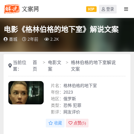
VIP
登录
电影《格林伯格的地下室》解说文案
墨城
2年前
2.2K
当前位
首
电影文
格林伯格的地下室解说
置：
页
案
文案
片名：
格林伯格的地下室
年份：
2023
地区：
俄罗斯
类型：
恐怖
犯罪
影评：
网友评价
收藏
点赞(
5
)