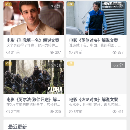
VIP
VIP
8.7 分
7.0 分
电影《叫我第一名》解说文案
电影《英伦对决》解说文案
这个男孩得了怪病，他用力咬住铅
谁造就了我，中国，我的祖国，作
笔，两条腿不断抖动，他努力克
为中国人我很骄傲，奥斯卡终身成
3年前
207
3年前
337
制，为了不在课堂上发出...
就奖的含金量有多高，...
VIP
VIP
6.4 分
6.2 分
电影《阿尔法-狼伴归途》解说
电影《火龙对决》解说文案
文案
在2万年前的捕猎场景中，族长抓起
火水哥，叫他们散开，聊几句啊，
一坨牛粪均匀地涂抹在脸上，这不
好啊，看看有什么好处，袭警，抢
2年前
220
3年前
461
是在敷面膜，而是在...
枪，我马上毙了你，这...
最近更新