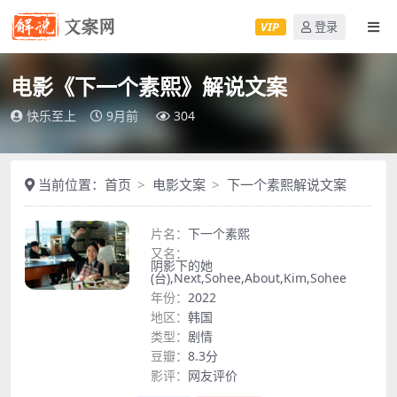
VIP
登录
电影《下一个素熙》解说文案
快乐至上
9月前
304
当前位置：
首页
电影文案
下一个素熙解说文案
片名：
下一个素熙
又名：
阴影下的她
(台),Next,Sohee,About,Kim,Sohee
年份：
2022
地区：
韩国
类型：
剧情
豆瓣：
8.3分
影评：
网友评价