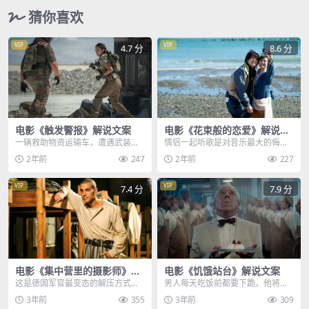
猜你喜欢
VIP
VIP
4.7 分
8.6 分
电影《触发警报》解说文案
电影《花束般的恋爱》解说文
案
一辆救助物资运输车，遭遇武装分
情侣一起听歌是对音乐最大的侮
子围追堵截，运输车内押送人员一
辱，因为音乐是双声道而不是单声
2年前
247
2年前
227
边举枪还击，一边通知...
道，这个男生告诉女友，...
VIP
VIP
7.4 分
7.9 分
电影《集中营里的摄影师》解
电影《饥饿站台》解说文案
说文案
这是德国军官最变态的解压方式，
男人每天吃饭前都要下跪，他将枕
就是将犹太人的脑袋种到地里，然
头垫在膝盖下，抬头祈祷天降美
3年前
355
3年前
309
后拿起木棍，一该死的...
食，头顶的天花板，竟然...