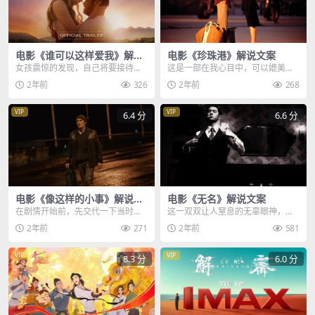
电影《谁可以这样爱我》解说
电影《珍珠港》解说文案
文案
女孩震惊的发现，自己将要接待的
这是一部在我心目中，可以媲美泰
客人，竟是他的亲生父亲，但很显
坦尼克号的电影，除了缠绵悱恻的
2年前
326
2年前
268
然，父亲并没有认出他...
爱情故事，片中壮烈宏...
VIP
VIP
6.4 分
6.6 分
电影《像这样的小事》解说文
电影《无名》解说文案
案
在剧情开始前，先交代一下当时的
这一双双让人窒息的无辜眼神，随
历史背景，早在20世纪初，爱尔兰
着成吨的水泥倾倒，成为了历史的
2年前
271
2年前
581
的社会中，到处都充...
雕塑，这背后隐秘而伟...
VIP
VIP
8.3 分
6.0 分