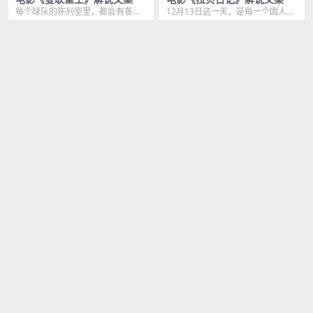
每个球队的陈列室里，都会有各种
12月13日这一天，是每一个国人都
各样充满故事的荣誉，金光闪闪的
不能忘记的日子，因为这一天，是
2年前
231
2年前
244
奖杯，和黑白照片底下...
历史中永远不会翻...
VIP
VIP
8.6 分
7.5 分
电影《冒牌上尉》解说文案
电影《决战中途岛》解说文案
这是一片满是骸骨的树林，由战争
这是二战期间全美最优秀的飞行
的炮火勾勒出的恐怖画卷，一个男
员，每次执行完任务返回航母，他
2年前
417
2年前
397
人从容的踏上这片亡魂...
都会模拟实战选择迫降，...
VIP
VIP
7.5 分
8.1 分
电影《军中乐园》解说文案
电影《珍珠港》解说文案
女人的话虽然难听，却也是不争的
1941年12月，太平洋海面上，岛国
事实，因为她是831茶室的侍应
航母组建的舰群，以无线电静默状