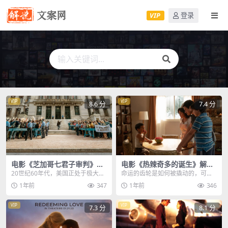
VIP
登录
VIP
VIP
8.6 分
7.4 分
电影《芝加哥七君子审判》解
电影《热辣奇多的诞生》解说
说文案
文案
20世纪60年代，美国正处于极大的
命运的齿轮是如何被撬动的，可能
政治动荡中，战争危机种族歧视阴
就只是因为这一根非常廉价的玉
1年前
347
1年前
346
谋，政治带来的种...
米，父亲不懂为什么这么...
VIP
VIP
7.3 分
8.1 分