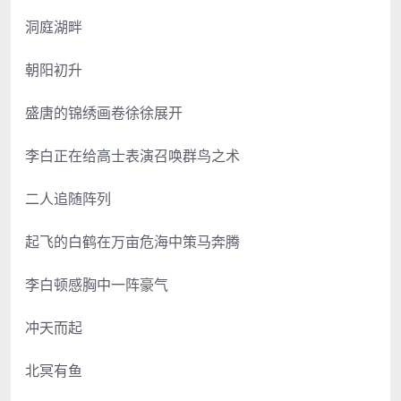
洞庭湖畔
朝阳初升
盛唐的锦绣画卷徐徐展开
李白正在给高士表演召唤群鸟之术
二人追随阵列
起飞的白鹤在万亩危海中策马奔腾
李白顿感胸中一阵豪气
冲天而起
北冥有鱼