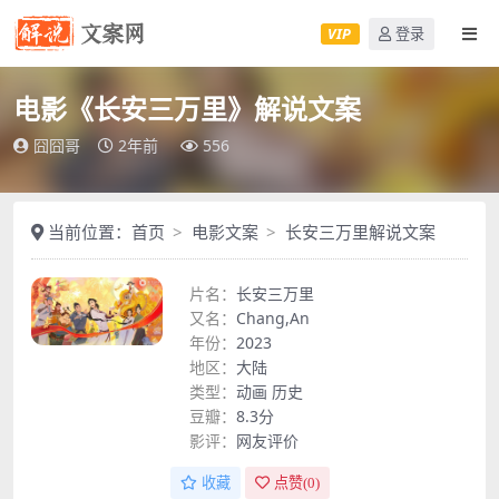
VIP
登录
电影《长安三万里》解说文案
囧囧哥
2年前
556
当前位置：
首页
电影文案
长安三万里解说文案
片名：
长安三万里
又名：
Chang,An
年份：
2023
地区：
大陆
类型：
动画
历史
豆瓣：
8.3分
影评：
网友评价
收藏
点赞(
0
)