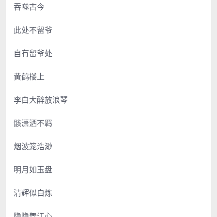
吞噬古今
此处不留爷
自有留爷处
黄鹤楼上
李白大醉放浪琴
骸潇洒不羁
烟波笼浩渺
明月如玉盘
清辉似白炼
隐隐舞江心