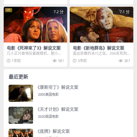
你知道我这五年怎么过...
却隐藏着无数的肮脏与...
VIP
VIP
7.2 分
7.1 分
电影《死神来了3》解说文案
电影《新地群岛》解说文案
几人正兴奋地玩着跳楼机，胆小的
遥远贫瘠的冰川之岛，206名死刑
女孩负责给同伴拍照，可在检查照
犯被流放至此，没有看守，没有法
1年前
581
3年前
367
片时却诡异的发现，那...
律，为了生存下来，...
最近更新
《康斯坦丁》解说文案
2005美国电影
《天才计划》解说文案
2020英国电影
《底牌》解说文案