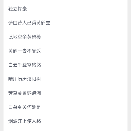
独立挥毫
诗曰昔人已乘黄鹤去
此地空余黄鹤楼
黄鹤一去不复返
白云千载空悠悠
晴川历历汉阳树
芳草萋萋鹦鹉洲
日暮乡关何处是
烟波江上使人愁