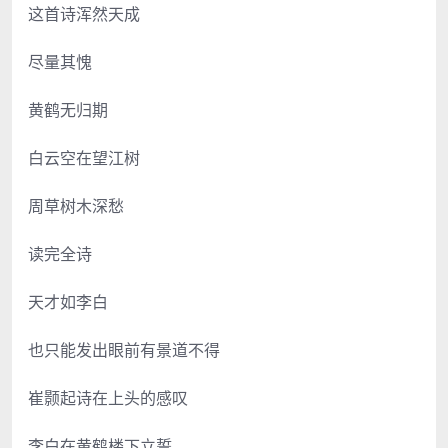
这首诗浑然天成
尽量其愧
黄鹤无归期
白云空在望江树
周草树木深愁
读完全诗
天才如李白
也只能发出眼前有景道不得
崔颢起诗在上头的感叹
李白在黄鹤楼下立誓