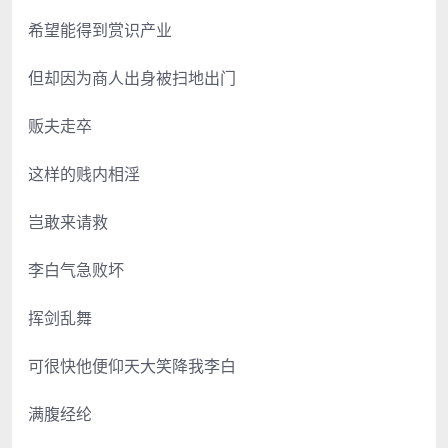
希望能得到赏识产业
但却因为商人出身被扫地出门
贩夫走卒
这样的贱内相淫
岂敢来请救
李白气急败坏
挥剑乱舞
可很快他便仰天大笑降我李白
满腹经纶