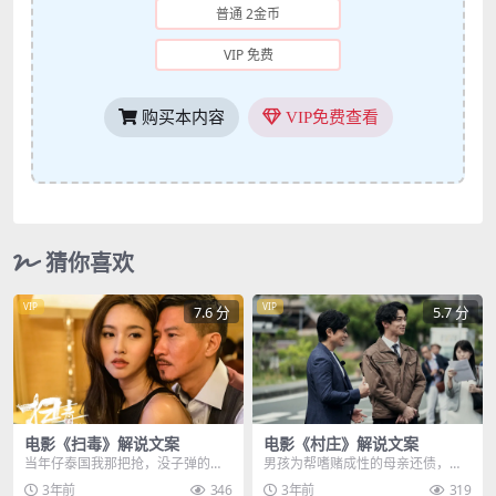
普通 2金币
VIP 免费
购买本内容
VIP免费查看
猜你喜欢
VIP
VIP
7.6 分
5.7 分
电影《扫毒》解说文案
电影《村庄》解说文案
当年仔泰国我那把抢，没子弹的，
男孩为帮嗜赌成性的母亲还债，在
为什么你救的不可以是我，五年，
村里的垃圾处理厂工作，不料这里
3年前
346
3年前
319