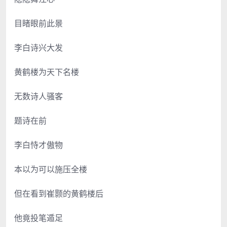
目睹眼前此景
李白诗兴大发
黄鹤楼为天下名楼
无数诗人骚客
题诗在前
李白恃才傲物
本以为可以施压全楼
但在看到崔颢的黄鹤楼后
他竟投笔遁足