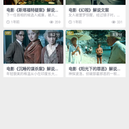
电影《斯塔福特疑案》解说文
电影《幻视》解说文案
案
下一任首相的候选人威廉，被人谋
女人被噩梦惊醒，经过镜子时，竟
杀在旅馆房间里，诡异的是，他脸
然有个浑身是血的女生盯着她，她
1年前
359
1年前
331
上却带着满意的微笑，...
没有察觉，总觉得嘴巴...
VIP
VIP
8.2 分
8.3 分
电影《沉睡的谋杀案》解说文
电影《阳光下的罪恶》解说文
案
案
年轻貌美的格温从小在印度长大，
神探波洛，侦破部最邪恶的一桩案
印象中她从没有回过英国，在印度
子，就连见多识广的伦敦警察厅长
1年前
418
1年前
365
她结识了男友查尔斯，...
贾普，都这样说，这是...
VIP
VIP
7.5 分
8.1 分
电影《误杀瞒天记2》解说文
电影《舞会谜案》解说文案