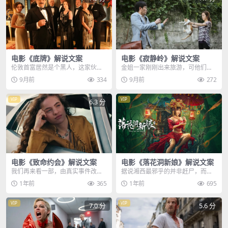
电影《底牌》解说文案
电影《寂静岭》解说文案
伦敦首富居然是个黑人，这家伙收
金姐一家刚刚出来旅游，可他们刚
藏了许多奇珍异宝，神探波洛慕名
睡醒却发现女儿不见了，看着地上
9月前
334
9月前
272
前来观看，期间黑哥找...
的小熊，金姐心里产生...
VIP
VIP
6.3 分
电影《致命约会》解说文案
电影《落花洞新娘》解说文案
我们再来看一部，由真实事件改编
据说湘西最邪乎的并非赶尸，而是
的影片，名为致命约会，又名女人
给死去的女子穿上嫁衣，插上押魂
1年前
365
1年前
695
时刻，故事发生在70...
的金簪，然后用雄鸡写...
VIP
VIP
7.0 分
5.6 分