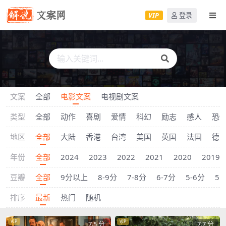
VIP
登录
文案
全部
电影文案
电视剧文案
类型
全部
动作
喜剧
爱情
科幻
励志
感人
恐
地区
全部
大陆
香港
台湾
美国
英国
法国
德
年份
全部
2024
2023
2022
2021
2020
2019
豆瓣
全部
9分以上
8-9分
7-8分
6-7分
5-6分
5
排序
最新
热门
随机
VIP
VIP
7.5 分
7.7 分