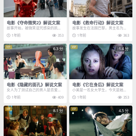
电影《夺命微笑2》解说文案
电影《救命行动》解说文案
故事开始，被微笑诅咒感染的凯
故事发生在法国巴黎，男主名为马
尔，来到丧彪家门口，丧彪曾经枪
克，是个翻修墙壁的工人，每天起
1年前
353
1年前
363
杀了一对无辜的母子，凯...
早贪黑，天没亮就得起...
VIP
VIP
6.3 分
6.4 分
电影《隐藏的面孔》解说文案
电影《它在身后》解说文案
女人为了测试自己的男人是否爱
小美是一名女大学生，今天是她和
她，竟玩起了失踪，实则将自己锁
男友第一次约会，因为电影还没有
1年前
409
1年前
353
进了家里的密室，没想到...
开场，两人决定玩一场...
VIP
VIP
8.1 分
4.5 分