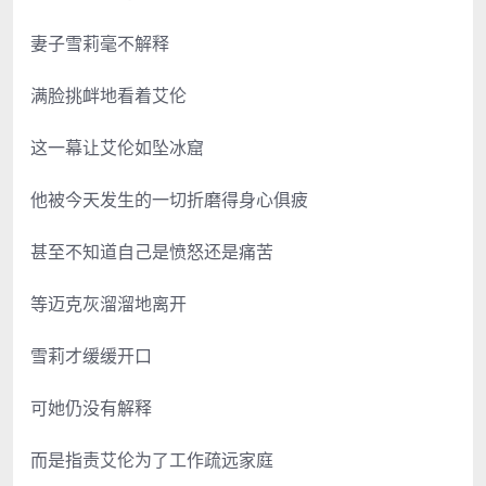
妻子雪莉毫不解释
满脸挑衅地看着艾伦
这一幕让艾伦如坠冰窟
他被今天发生的一切折磨得身心俱疲
甚至不知道自己是愤怒还是痛苦
等迈克灰溜溜地离开
雪莉才缓缓开口
可她仍没有解释
而是指责艾伦为了工作疏远家庭