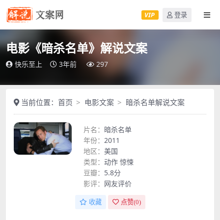
VIP
登录
电影《暗杀名单》解说文案
快乐至上
3年前
297
当前位置：
首页
电影文案
暗杀名单解说文案
片名：
暗杀名单
年份：
2011
地区：
美国
类型：
动作
惊悚
豆瓣：
5.8分
影评：
网友评价
收藏
点赞(
0
)