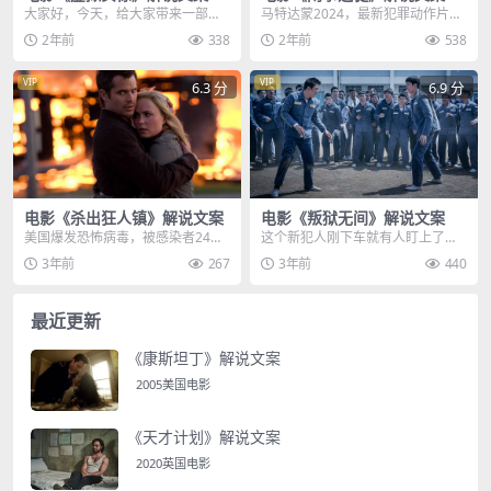
大家好，今天，给大家带来一部澳
马特达蒙2024，最新犯罪动作片闹
大利亚惊悚电影，虚拟实惊，女孩
事之徒新热上线，世界是个巨大的
2年前
338
2年前
538
艾玛，将一滴黑色眼药...
草台班子，洗碗工...
VIP
VIP
6.3 分
6.9 分
电影《杀出狂人镇》解说文案
电影《叛狱无间》解说文案
美国爆发恐怖病毒，被感染者24小
这个新犯人刚下车就有人盯上了
时内咳嗽高烧不止，48小时内精神
他，男人瞪了回去，男人立刻发动
3年前
267
3年前
440
出现错乱，随即陷...
羊驼技能，老犯人暴脾气...
最近更新
《康斯坦丁》解说文案
2005美国电影
《天才计划》解说文案
2020英国电影