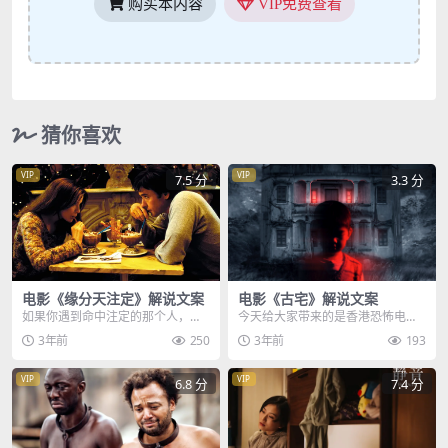
购买本内容
VIP免费查看
猜你喜欢
VIP
VIP
7.5 分
3.3 分
电影《缘分天注定》解说文案
电影《古宅》解说文案
如果你遇到命中注定的那个人，你
今天给大家带来的是香港恐怖电影
会放下婚姻或者现有的感情阻碍，
古宅，大美和儿子小帅住在一栋祖
3年前
250
3年前
193
抛弃一切追求爱情吗，...
传古宅里，这天是大年...
VIP
VIP
6.8 分
7.4 分