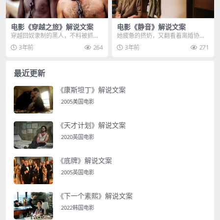
电影《穿越之旅》解说文案
电影《静音》解说文案
穿越回奴隶制的黑人，不料被抓起
她疲惫的挤奶，又翻看着离婚协议
来当成奴隶拍卖，在拍卖台上，他
书，满地的尿不湿，还有水池里的
3年前
264
3年前
271
们穿的两条现代内裤格...
碗筷，以及成堆的脏衣...
最近更新
《康斯坦丁》解说文案
2005美国电影
《天才计划》解说文案
2020英国电影
《底牌》解说文案
2005英国电影
《下一个素熙》解说文案
2022韩国电影