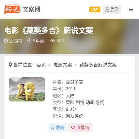
VIP
登录
电影《藏獒多吉》解说文案
囧囧哥
3年前
302
当前位置：
首页
电影文案
藏獒多吉解说文案
片名：
藏獒多吉
年份：
2011
地区：
大陆
类型：
冒险
剧情
动画
悬疑
豆瓣：
8.0分
影评：
网友评价
收藏
点赞(
0
)