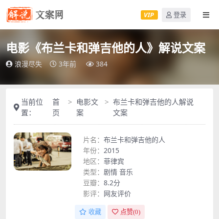
VIP
登录
电影《布兰卡和弹吉他的人》解说文案
浪漫尽失
3年前
384
当前位
首
电影文
布兰卡和弹吉他的人解说
置：
页
案
文案
片名：
布兰卡和弹吉他的人
年份：
2015
地区：
菲律宾
类型：
剧情
音乐
豆瓣：
8.2分
影评：
网友评价
收藏
点赞(
0
)