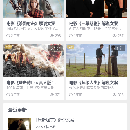
电影《杀戮射击》解说文案
电影《三幕悲剧》解说文案
退伍老兵回到家，发现屋里多了个
西方人的眼中，13是一个非常不吉
陌生男人，他气急败坏的揪住对
利的数字，据说如果晚宴的人数是1
2年前
293
1年前
287
方，并用力将他按在桌上...
3个人，那么宴会...
VIP
VIP
5.1 分
7.1 分
电影《进击的巨人真人版：前
电影《超级人生》解说文案
篇》解说文案
100多年前，世界突然冒出大批巨
永远不要小瞧有梦想的年轻人，没
人，将近一半数的人类被残忍捕
人知道他们有多大潜力，未来将创
3年前
371
3年前
328
食，人类原有的文明被...
造一个惊人的商业帝国...
最近更新
《康斯坦丁》解说文案
2005美国电影