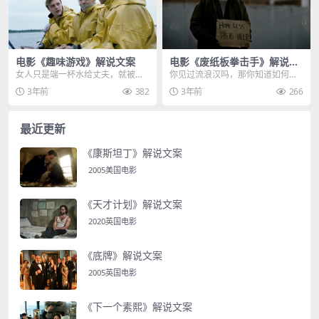
电影《趣味游戏》解说文案
电影《废纸板拳击手》解说文
案
女人只是端一杯水给丈夫，就被一
你见过流浪汉吗，那你知道如何定
脚端飞，丈夫的腿已经被打断无法
义流浪汉吗，是居无定所整日漂
3年前
382
3年前
266
动弹，不愿屈服的女人...
泊，以小偷小摸为生的人...
最近更新
《康斯坦丁》解说文案
2005美国电影
《天才计划》解说文案
2020英国电影
《底牌》解说文案
2005英国电影
《下一个素熙》解说文案