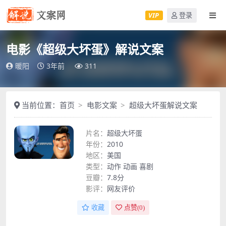
VIP
登录
电影《超级大坏蛋》解说文案
暖阳
3年前
311
当前位置：
首页
电影文案
超级大坏蛋解说文案
片名：
超级大坏蛋
年份：
2010
地区：
美国
类型：
动作
动画
喜剧
豆瓣：
7.8分
影评：
网友评价
收藏
点赞(
0
)