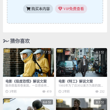
购买本内容
VIP免费查看
猜你喜欢
VIP
VIP
7.7 分
8.7 分
电影《极度恐慌》解说文案
电影《特工》解说文案
致命病毒席卷美国，一旦感染将必
1993年为了应对以美方为首的国家
死无疑，恐怖程度远超埃博拉，哈
在国际上所造成的压力，朝鲜于当
3年前
419
2年前
232
喽大家好，今天给大家...
年宣布将退出不扩...
VIP
VIP
6.6 分
8.2 分