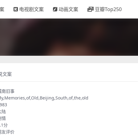
案
电视剧文案
动画文案
豆瓣Top250
说文案
城南旧事
y,Memories,of,Old,Beijing,South,of,the,old
983
大陆
剧情
.1分
网友评价