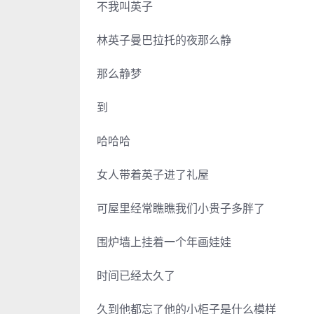
不我叫英子
林英子曼巴拉托的夜那么静
那么静梦
到
哈哈哈
女人带着英子进了礼屋
可屋里经常瞧瞧我们小贵子多胖了
围炉墙上挂着一个年画娃娃
时间已经太久了
久到他都忘了他的小柜子是什么模样