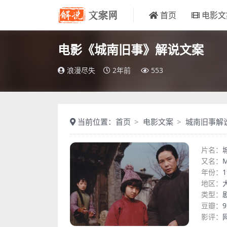
首页
电影文
电影《城南旧事》解说文案
浪漫尽失
2年前
553
当前位置：
首页
电影文案
城南旧事解
片名：
又名：
M
年份：
1
地区：
类型：
豆瓣：
9
影评：