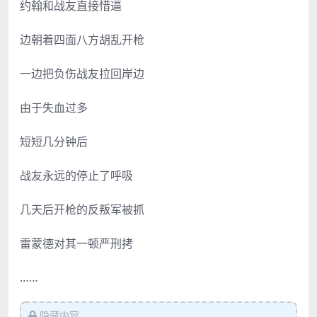
约翰和战友直接惜逼
边朝着四面八方胡乱开枪
一边把负伤战友拉回岸边
由于失血过多
短短几分钟后
战友永远的停止了呼吸
几天后开枪的反叛军被抓
雷蒙德对其一顿严刑拷
……
隐藏内容