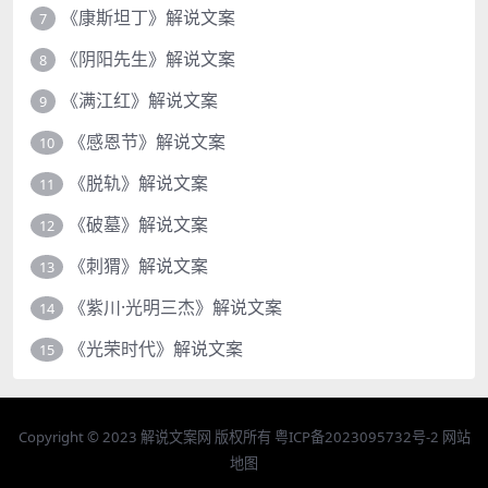
《康斯坦丁》解说文案
7
《阴阳先生》解说文案
8
《满江红》解说文案
9
《感恩节》解说文案
10
《脱轨》解说文案
11
《破墓》解说文案
12
《刺猬》解说文案
13
《紫川·光明三杰》解说文案
14
《光荣时代》解说文案
15
Copyright © 2023
解说文案网
版权所有
粤ICP备2023095732号-2
网站
地图