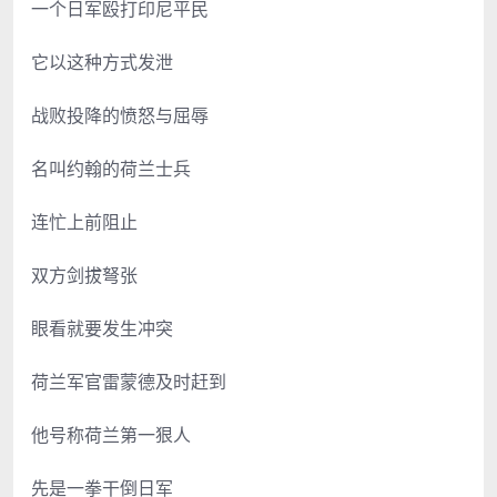
一个日军殴打印尼平民
它以这种方式发泄
战败投降的愤怒与屈辱
名叫约翰的荷兰士兵
连忙上前阻止
双方剑拔弩张
眼看就要发生冲突
荷兰军官雷蒙德及时赶到
他号称荷兰第一狠人
先是一拳干倒日军