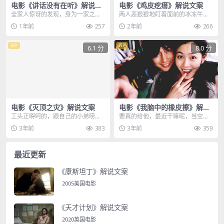
电影《讲话没有在听》解说文
电影《鸡皮疙瘩》解说文案
案
全家人惊讶的发现，身为一家之主
两人恶狠狠地盯着面前的冰冻牛
的老爷似乎死了，老李以为自己还
排，滋起那嗜血的獠牙，猛的咬了
1年前
257
2年前
266
在做梦，为了将自己喊...
下去，可爱的模样，把躲...
VIP
VIP
6.1 分
8.0 分
电影《灭顶之灾》解说文案
电影《我脑中的橡皮擦》解说
文案
工头正嘚呵的，跟自己的小弟唠
要真的给他，最近干嘛呢，当空军
嗑，突然身后就传来砰的一声巨
呢科技啊，因为阶级差异，包工头
3年前
383
3年前
359
响，老黑寻声回头一瞅卧槽...
无法给富家女幸福的婚...
最近更新
《康斯坦丁》解说文案
2005美国电影
《天才计划》解说文案
2020英国电影