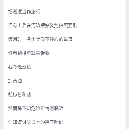
把巡逻当作旅行
还有士兵在河边摆好姿势拍照要酷
渡河时一名士兵漫不经心的说道
谁看到梭鱼就告诉我
我今晚煮鱼
加黄油
胡椒粉和盐
然而殊不知危险正悄然临近
你知道讨厌日本的除了咱们