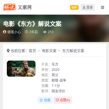
VIP
登录
电影《东方》解说文案
蜡笔小心
3年前
253
当前位置：
首页
电影文案
东方解说文案
片名：
东方
年份：
2020
地区：
荷兰
类型：
剧情
战争
豆瓣：
7.1分
影评：
网友评价
收藏
点赞(
0
)