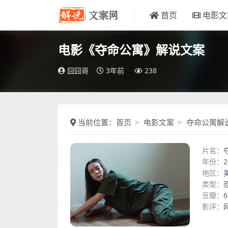
首页
电影文
电影《夺命公寓》解说文案
囧囧哥
3年前
238
当前位置：
首页
电影文案
夺命公寓解
片名：
年份：
2
地区：
类型：
豆瓣：
6
影评：