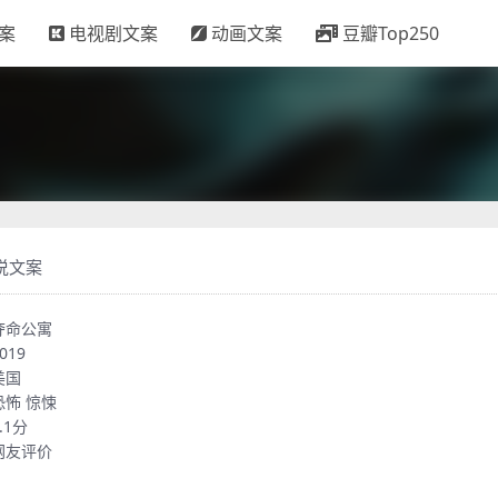
案
电视剧文案
动画文案
豆瓣Top250
说文案
夺命公寓
019
美国
恐怖
惊悚
.1分
网友评价