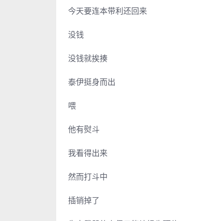
今天要连本带利还回来
没钱
没钱就挨揍
泰伊挺身而出
喂
他有熨斗
我看得出来
然而打斗中
插销掉了