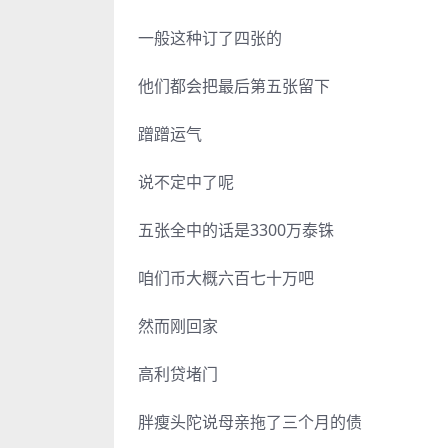
一般这种订了四张的
他们都会把最后第五张留下
蹭蹭运气
说不定中了呢
五张全中的话是3300万泰铢
咱们币大概六百七十万吧
然而刚回家
高利贷堵门
胖瘦头陀说母亲拖了三个月的债