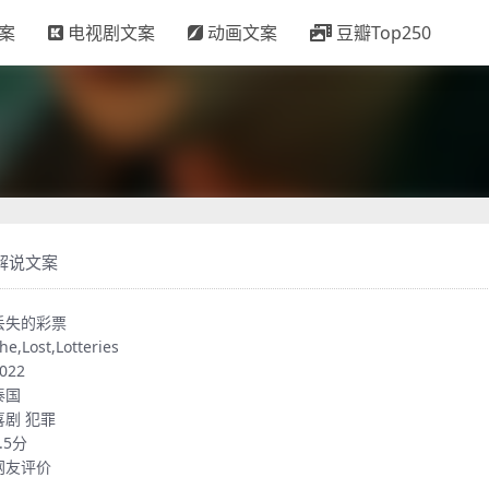
案
电视剧文案
动画文案
豆瓣Top250
解说文案
丢失的彩票
he,Lost,Lotteries
022
泰国
喜剧
犯罪
.5分
网友评价