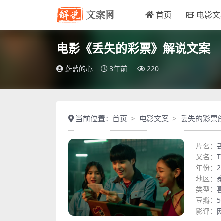
首页
电影文
电影《丢失的彩票》解说文案
蔚蓝的心
3年前
220
当前位置：
首页
电影文案
丢失的彩票
片名：
又名：
T
年份：
2
地区：
类型：
豆瓣：
5
影评：