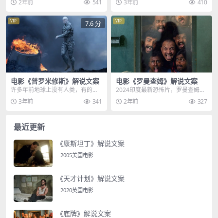
2年前
541
3年前
410
成为了最强王国，但...
节似的，进来还得收5...
VIP
VIP
7.6 分
电影《普罗米修斯》解说文案
电影《罗曼查姆》解说文案
许多年前地球上没有人类，有的只
2024印度最新恐怖片，罗曼查姆惊
是肌肉发达，皮肤白嫩的造物者小
悚来袭，堪称印度版笔仙，男人从
3年前
341
2年前
327
白，他被同类流放在地...
重症监护室中醒来...
最近更新
《康斯坦丁》解说文案
2005美国电影
《天才计划》解说文案
2020英国电影
《底牌》解说文案