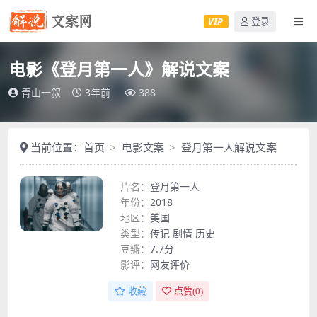
VIP
登录
电影《登月第一人》解说文案
青山一叙
3年前
388
当前位置：
首页
电影文案
登月第一人解说文案
片名：
登月第一人
年份：
2018
地区：
美国
类型：
传记
剧情
历史
豆瓣：
7.7分
影评：
网友评价
收藏
点赞(
0
)