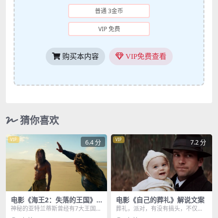
普通 3金币
VIP 免费
购买本内容
VIP免费查看
猜你喜欢
VIP
VIP
6.4 分
7.2 分
电影《海王2：失落的王国》
电影《自己的葬礼》解说文案
解说文案
神秘的亚特兰蒂斯曾经有7大王国，
葬礼，派对，有没有搞头，不仅有
利用奥利哈刚，丧彪执掌的涅库斯
搞头，还有赚头，葬礼整的跟音乐