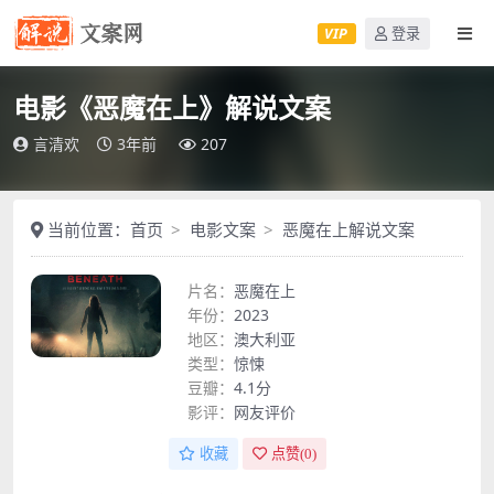
VIP
登录
电影《恶魔在上》解说文案
言清欢
3年前
207
当前位置：
首页
电影文案
恶魔在上解说文案
片名：
恶魔在上
年份：
2023
地区：
澳大利亚
类型：
惊悚
豆瓣：
4.1分
影评：
网友评价
收藏
点赞(
0
)