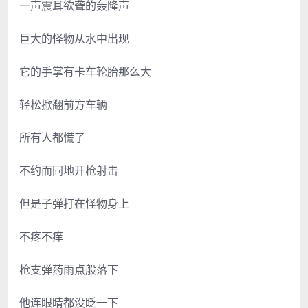
一声震耳欲聋的轰隆声
巨大的怪物从水中出现
它的手掌有卡车轮胎那么大
轻松掀翻前方车辆
所有人都慌了
不约而同地开枪射击
但是子弹打在怪物身上
不疼不痒
枪支弹药雨点般落下
他连眼睛都没眨一下