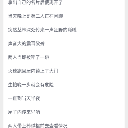
拿出自己的名片后便离开了
当天晚上哥弟二人正在闲聊
突然丛林深处传来一声狂野的嘶吼
声音大的震耳欲聋
两人当即被吓了一跳
火速跑回屋内锁上了大门
生怕晚一步就会有危险
一直到当天半夜
屋子内传来异响
两人带上棒球棍前去查看情况