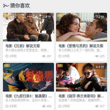
猜你喜欢
VIP
VIP
7.6 分
7.2 分
电影《兄弟》解说文案
电影《爱情与灵药》解说文案
男人刚从战场上死里逃生，结果刚
女人的胸口上长了一道红斑，医生
回家就喜提绿帽一顶，妻子和亲兄
示意她解开衬衫钮扣以便检查，一
3年前
291
3年前
225
弟的双双背叛，让他怀...
旁的实习医生则死死的...
VIP
VIP
6.4 分
电影《九叔归来3：魁蛊婴》
电影《丽莎·弗兰肯斯坦》解说
解说文案
文案
女人死后突然怀孕，全村人惊讶不
女孩第一次参加聚会，就被同学下
已，他肚子大了，大师掐指一算，
了药，意识逐渐模糊，但没有人上
3年前
496
2年前
377
不好，鬼产子，原来，...
前搭救，这时猎人出现...