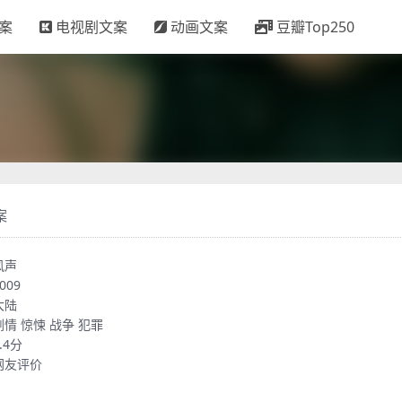
案
电视剧文案
动画文案
豆瓣Top250
案
风声
009
大陆
剧情
惊悚
战争
犯罪
.4分
网友评价