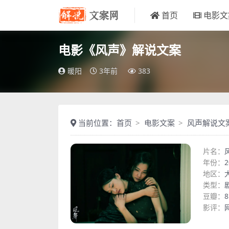
首页
电影文
电影《风声》解说文案
暖阳
3年前
383
当前位置：
首页
电影文案
风声解说文
片名：
年份：
2
地区：
类型：
豆瓣：
8
影评：