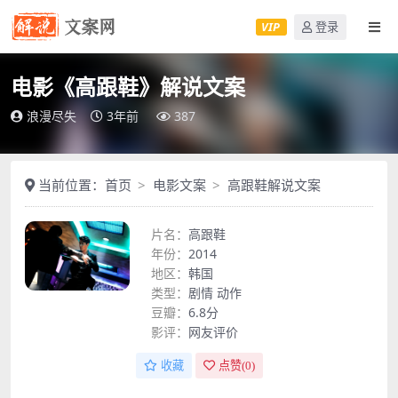
VIP
登录
电影《高跟鞋》解说文案
浪漫尽失
3年前
387
当前位置：
首页
电影文案
高跟鞋解说文案
片名：
高跟鞋
年份：
2014
地区：
韩国
类型：
剧情
动作
豆瓣：
6.8分
影评：
网友评价
收藏
点赞(
0
)