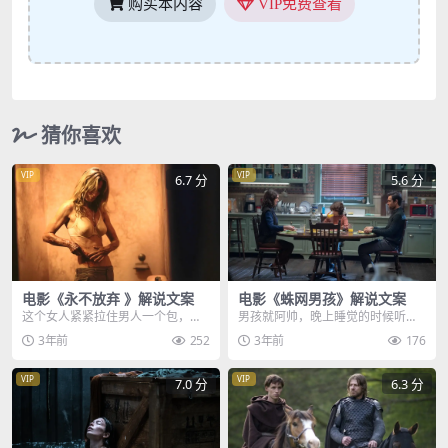
购买本内容
VIP免费查看
猜你喜欢
VIP
VIP
6.7 分
5.6 分
电影《永不放弃 》解说文案
电影《蛛网男孩》解说文案
这个女人紧紧拉住男人一个包，见
男孩就阿帅，晚上睡觉的时候听到
男人不放手，女人反手就是一个肘
声音是从墙里传出来，他把耳朵贴
3年前
252
3年前
176
击，接着又压住男人的...
在墙上，没想到墙那边...
VIP
VIP
7.0 分
6.3 分