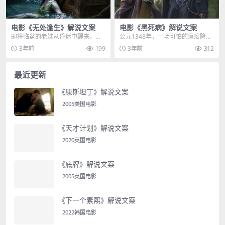
电影《无处逢生》解说文案
电影《黑死病》解说文案
即将临盆的老妹从昏迷中醒来，发
公元1348年，一场可怕的瘟疫降临
现自己藏身的集装箱，正咕嘟咕嘟
欧洲，结果死了无数人，大家都人
3年前
199
3年前
312
不断涌进海水，她一脸...
心惶惶的，称这种...
最近更新
《康斯坦丁》解说文案
2005美国电影
《天才计划》解说文案
2020英国电影
《底牌》解说文案
2005英国电影
《下一个素熙》解说文案
2022韩国电影