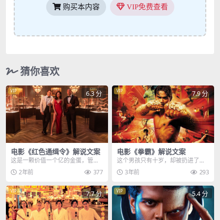
购买本内容
VIP免费查看
猜你喜欢
VIP
VIP
6.3 分
7.9 分
电影《红色通缉令》解说文案
电影《拳霸》解说文案
这是一颗价值一个亿的金蛋，管理
这个男孩只有十岁，却被扔进了鳄
员对保安系统非常自信，但是国际
鱼塘当饲料，当一扇木门被打开
2年前
377
3年前
293
警探约翰却说这是个赝...
时，一只凶猛的鳄鱼扑向...
VIP
VIP
7.7 分
5.4 分