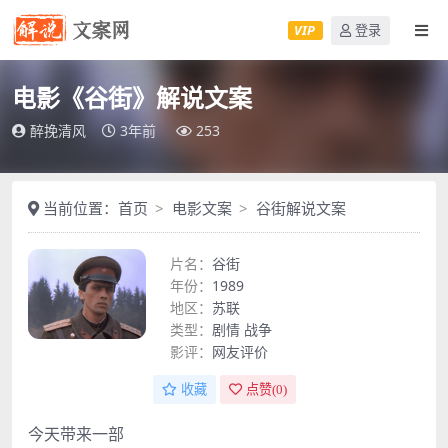
VIP
登录
电影《谷街》解说文案
醉挽清风
3年前
253
当前位置：
首页
电影文案
谷街解说文案
片名：
谷街
年份：
1989
地区：
苏联
类型：
剧情
战争
影评：
网友评价
收藏
点赞(
0
)
今天带来一部