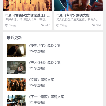
电影《古惑仔2之猛龙过江》
电影《车牢》解说文案
解说文案
你好勇敢，你也很大胆呐，在日本
男人已经饿了三天三夜，看着外面
男女同浴这是很平常的事，可这里
流浪汉都有炸鸡吃，而他饿到不
3年前
447
2年前
384
是台湾呐，谁能想到，...
行，却只能撕下一张纸来...
最近更新
《康斯坦丁》解说文案
2005美国电影
《天才计划》解说文案
2020英国电影
《底牌》解说文案
2005英国电影
《下一个素熙》解说文案
2022韩国电影