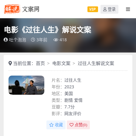
VIP
登录
电影《过往人生》解说文案
吐个泡泡
3年前
418
当前位置：
首页
电影文案
过往人生解说文案
片名：
过往人生
年份：
2023
地区：
美国
类型：
剧情
爱情
豆瓣：
7.7分
影评：
网友评价
收藏
点赞(
0
)