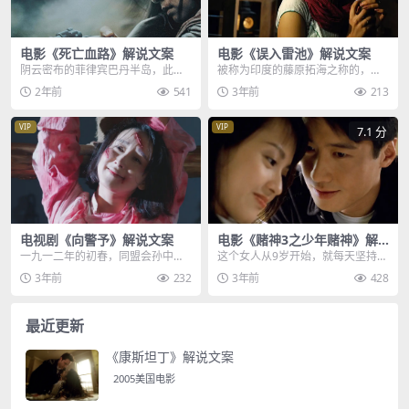
电影《死亡血路》解说文案
电影《误入雷池》解说文案
阴云密布的菲律宾巴丹半岛，此刻
被称为印度的藤原拓海之称的，萨
下起淅淅沥沥的小雨，女警玛丽正
姆也有一辆AE86，那就是嘴炮max
2年前
541
3年前
213
在执行护送副市长的任...
的宝马牌自行车...
VIP
VIP
7.1 分
电视剧《向警予》解说文案
电影《赌神3之少年赌神》解
说文案
一九一二年的初春，同盟会孙中山
这个女人从9岁开始，就每天坚持用
当选为临时大总统，连带向警予在
牛奶浸泡自己的双手，这是师傅训
3年前
232
3年前
428
内的爱国人士对此倍感...
练他的方法，目的是...
最近更新
《康斯坦丁》解说文案
2005美国电影