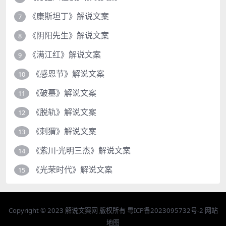
《康斯坦丁》解说文案
7
《阴阳先生》解说文案
8
《满江红》解说文案
9
《感恩节》解说文案
10
《破墓》解说文案
11
《脱轨》解说文案
12
《刺猬》解说文案
13
《紫川·光明三杰》解说文案
14
《光荣时代》解说文案
15
Copyright © 2023
解说文案网
版权所有
粤ICP备2023095732号-2
网站
地图