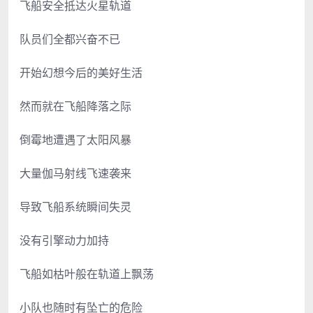
飞船安全抵达火星轨道
队员们全都兴奋不已
开始幻想今后的美好生活
然而就在飞船降落之际
倒霉地遭遇了太阳风暴
大量伽马射线飞速袭来
导致飞船系统瞬间失灵
没有引擎动力加持
飞船如枯叶般在轨道上飘荡
小队也随时有坠亡的危险