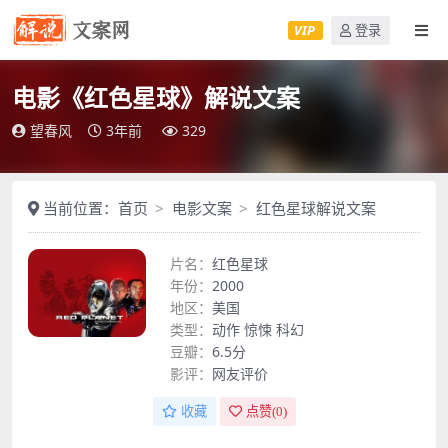
VIP
登录
电影《红色星球》解说文案
望春风
3年前
329
当前位置：
首页
电影文案
红色星球解说文案
片名：
红色星球
年份：
2000
地区：
美国
类型：
动作
惊悚
科幻
豆瓣：
6.5分
影评：
网友评价
收藏
点赞(
0
)