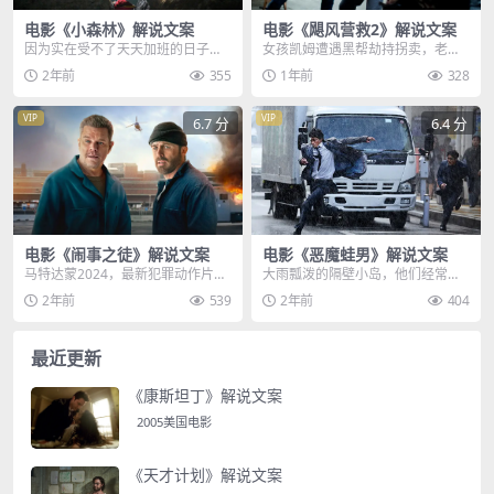
电影《小森林》解说文案
电影《飓风营救2》解说文案
因为实在受不了天天加班的日子，
女孩凯姆遭遇黑帮劫持拐卖，老爹
女孩毅然辞去了月薪03万的工作，
布莱恩孤身一人闯入敌巢，以一己
2年前
355
1年前
328
选择回到从小长大的...
之力，消灭了在巴黎拐...
VIP
VIP
6.7 分
6.4 分
电影《闹事之徒》解说文案
电影《恶魔蛙男》解说文案
马特达蒙2024，最新犯罪动作片闹
大雨瓢泼的隔壁小岛，他们经常得
事之徒新热上线，世界是个巨大的
不到安宁，在一处偏僻的隧道内，
2年前
539
2年前
404
草台班子，洗碗工...
一具血肉模糊的女尸，...
最近更新
《康斯坦丁》解说文案
2005美国电影
《天才计划》解说文案