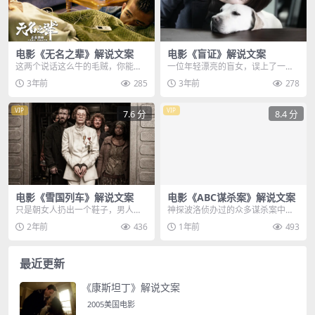
电影《无名之辈》解说文案
电影《盲证》解说文案
这两个说话这么牛的毛贼，你能想
一位年轻漂亮的盲女，误上了一个
象他们把摩托骑上了天，就在几个
专门虐杀女性的，变态杀人狂的
3年前
285
3年前
278
小时前，这两人去抢劫...
车，高智商对战高智商，...
VIP
VIP
7.6 分
8.4 分
电影《雪国列车》解说文案
电影《ABC谋杀案》解说文案
只是朝女人扔出一个鞋子，男人就
神探波洛侦办过的众多谋杀案中，A
被剪掉上衣，抹上神秘油脂，强行
BC谋杀案的凶手，可以算得上是最
2年前
436
1年前
493
将手臂伸出窗外，接触...
狡猾的一个，他精...
最近更新
《康斯坦丁》解说文案
2005美国电影