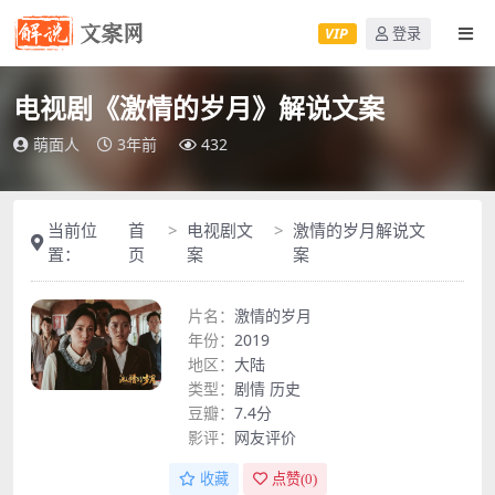
VIP
登录
电视剧《激情的岁月》解说文案
萌面人
3年前
432
当前位
首
电视剧文
激情的岁月解说文
置：
页
案
案
片名：
激情的岁月
年份：
2019
地区：
大陆
类型：
剧情
历史
豆瓣：
7.4分
影评：
网友评价
收藏
点赞(
0
)