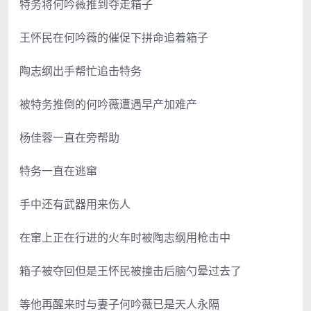
特务将何吟薇推到夺走箱子
王怀民在何吟薇的催促下拼命追着箱子
陶志纲出手帮忙追击特务
被特务推倒的何吟薇遭遇早产加难产
杨佳蓉一直在旁帮助
特务一直在逃窜
手中还有武器用来伤人
在窜上正在行进的火车时被陶志纲用枪击中
箱子被夺回但是王怀民被撞击后脑勺晕过去了
等他再醒来时与妻子何吟薇已是天人永隔