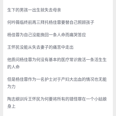
生下的男孩一出生就失去母亲
何吟薇临终前再三拜托杨佳蓉要替自己照顾孩子
杨佳蓉为自己没能挽回一条人命而痛哭答应
王怀民没能从失去妻子的痛苦中走出
他质问杨佳蓉为何没有基本的医疗常识救活一条活生生
的人命
但是杨佳蓉作为一名护士对于产妇大出血的情况也无能
为力
陶志纲训斥王怀民为何要将所有的错怪罪在一个小姑娘
身上