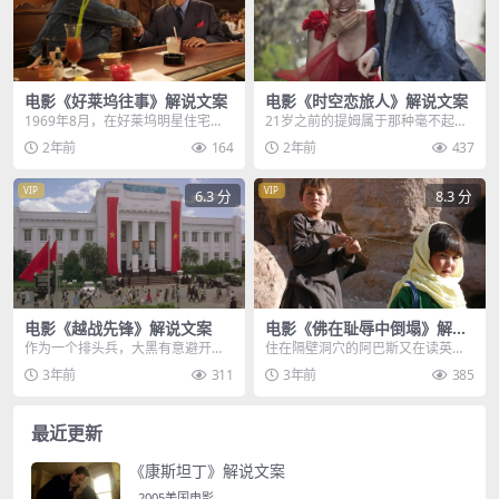
电影《好莱坞往事》解说文案
电影《时空恋旅人》解说文案
1969年8月，在好莱坞明星住宅
21岁之前的提姆属于那种毫不起
区，豪气冲天的洛杉矶比弗利山
眼，一点也不酷的平凡男生，他从
2年前
164
2年前
437
庄，曾经发生过一桩惨...
小生活在恬静美好的海...
VIP
VIP
6.3 分
8.3 分
电影《越战先锋》解说文案
电影《佛在耻辱中倒塌》解说
文案
作为一个排头兵，大黑有意避开脚
住在隔壁洞穴的阿巴斯又在读英文
下地雷，将他悄悄留给了身后士
字母表了，声音传到巴克泰家，年
3年前
311
3年前
385
兵，地雷要了队伍命，也...
幼的妹妹被吵得哇哇大...
最近更新
《康斯坦丁》解说文案
2005美国电影