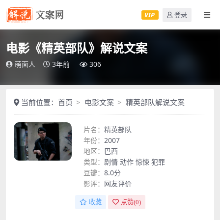
VIP
登录
电影《精英部队》解说文案
萌面人
3年前
306
当前位置：
首页
电影文案
精英部队解说文案
片名：
精英部队
年份：
2007
地区：
巴西
类型：
剧情
动作
惊悚
犯罪
豆瓣：
8.0分
影评：
网友评价
收藏
点赞(
0
)