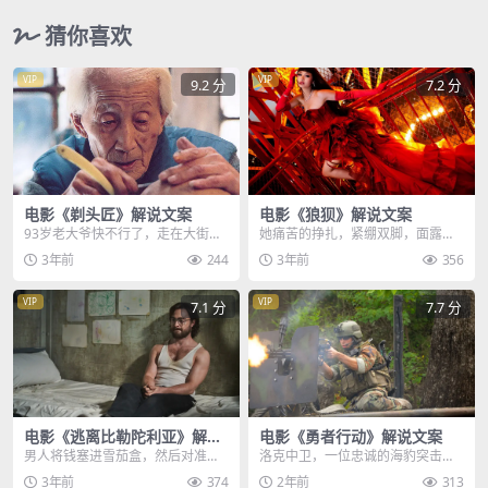
猜你喜欢
VIP
VIP
9.2 分
7.2 分
电影《剃头匠》解说文案
电影《狼狈》解说文案
93岁老大爷快不行了，走在大街上
她痛苦的挣扎，紧绷双脚，面露青
他只觉得，天旋地转视线模糊，于
筋，没有注射麻药，钢针直接穿过
3年前
244
3年前
356
是赶紧靠墙根坐下来...
了脸颊，她在做整容手...
VIP
VIP
7.1 分
7.7 分
电影《逃离比勒陀利亚》解说
电影《勇者行动》解说文案
文案
男人将钱塞进雪茄盒，然后对准自
洛克中卫，一位忠诚的海豹突击队
己的菊花，硬塞了进去，而他之所
员，誓言要为祖国奉献一切，他的
3年前
374
2年前
313