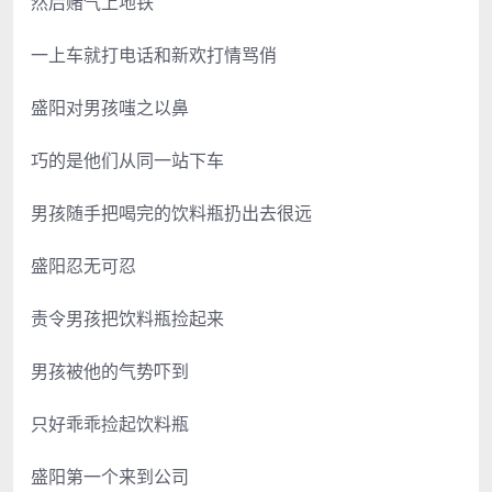
然后赌气上地铁
一上车就打电话和新欢打情骂俏
盛阳对男孩嗤之以鼻
巧的是他们从同一站下车
男孩随手把喝完的饮料瓶扔出去很远
盛阳忍无可忍
责令男孩把饮料瓶捡起来
男孩被他的气势吓到
只好乖乖捡起饮料瓶
盛阳第一个来到公司