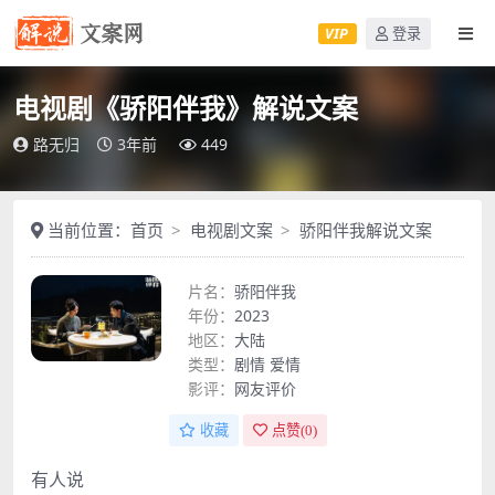
VIP
登录
电视剧《骄阳伴我》解说文案
路无归
3年前
449
当前位置：
首页
电视剧文案
骄阳伴我解说文案
片名：
骄阳伴我
年份：
2023
地区：
大陆
类型：
剧情
爱情
影评：
网友评价
收藏
点赞(
0
)
有人说