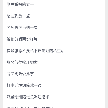
张总嫌拍的太平
想要刺激一点
简冰答应再拍一次
给他剪辑两份样片
提醒张总不要私下议论她的私生活
张总气得咬牙切齿
薛义明听说此事
打电话埋怨简冰一通
派梁珊珊陪张总喝酒赔罪