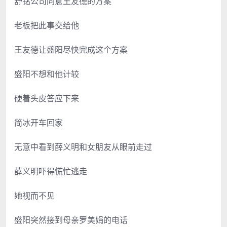
舒铭公司同意王友德的方案
老板把此事交给他
王友德让盛阳尽快完成这个方案
盛阳不想和他计较
硬着头皮答应下来
简冰开车回家
无意中看到薛义明和女朋友从眼前走过
薛义明吓得慌忙逃走
她视而不见
盛阳突然接到母亲罗美娟的电话