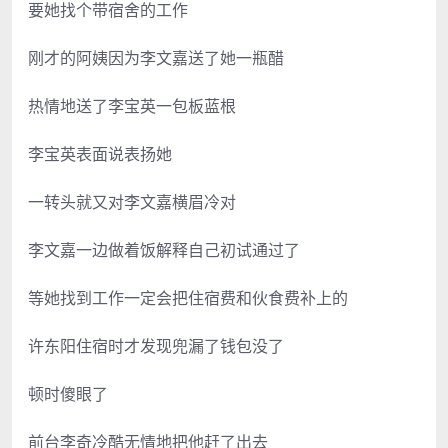
要她找个带宿舍的工作
刚才的阿姨因为李文嘉送了她一瓶醋
热情地送了李宝英一包板蓝根
李宝英表面说表扬她
一转头就又对李文嘉横眉冷对
李文嘉一边做着饭解释自己初试通过了
等她找到工作一定会把住宿费和伙食费补上的
许东阳住宿时才发现兜漏了钱包没了
顿时傻眼了
前台李奇冷酷无情地把他赶了出去