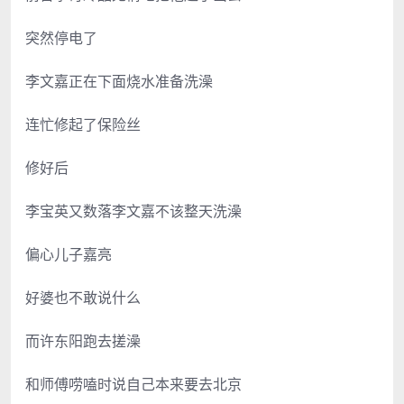
突然停电了
李文嘉正在下面烧水准备洗澡
连忙修起了保险丝
修好后
李宝英又数落李文嘉不该整天洗澡
偏心儿子嘉亮
好婆也不敢说什么
而许东阳跑去搓澡
和师傅唠嗑时说自己本来要去北京