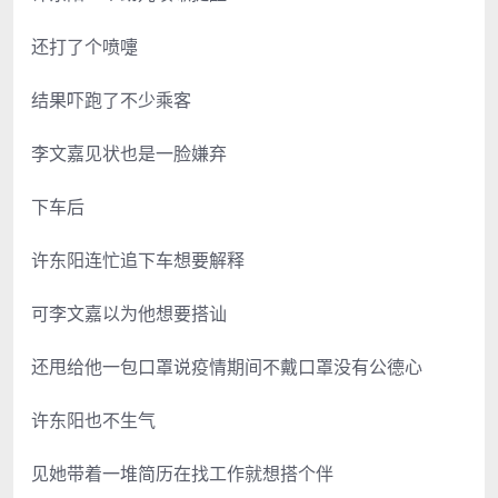
还打了个喷嚏
结果吓跑了不少乘客
李文嘉见状也是一脸嫌弃
下车后
许东阳连忙追下车想要解释
可李文嘉以为他想要搭讪
还甩给他一包口罩说疫情期间不戴口罩没有公德心
许东阳也不生气
见她带着一堆简历在找工作就想搭个伴