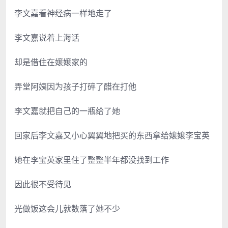
李文嘉看神经病一样地走了
李文嘉说着上海话
却是借住在嬢嬢家的
弄堂阿姨因为孩子打碎了醋在打他
李文嘉就把自己的一瓶给了她
回家后李文嘉又小心翼翼地把买的东西拿给嬢嬢李宝英
她在李宝英家里住了整整半年都没找到工作
因此很不受待见
光做饭这会儿就数落了她不少