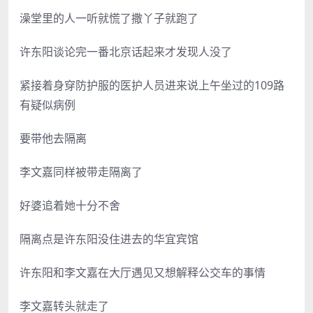
澡堂里的人一听就慌了撒丫子就跑了
许东阳谈论完一番北京话起来才发现人没了
紧接着身穿防护服的医护人员进来说上午坐过的109路
有疑似病例
要带他去隔离
李文嘉同样被带走隔离了
好婆追着她十分不舍
隔离点是许东阳没住进去的华宜宾馆
许东阳和李文嘉在大厅遇见又想解释公交车的事情
李文嘉转头就走了