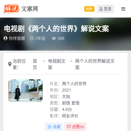
VIP
登录
电视剧《两个人的世界》解说文案
你伴我暖
3年前
388
当前位
首
电视剧文
两个人的世界解说文
置：
页
案
案
片名：
两个人的世界
年份：
2021
地区：
大陆
类型：
剧情
爱情
豆瓣：
4.6分
影评：
网友评价
收藏
点赞(
0
)