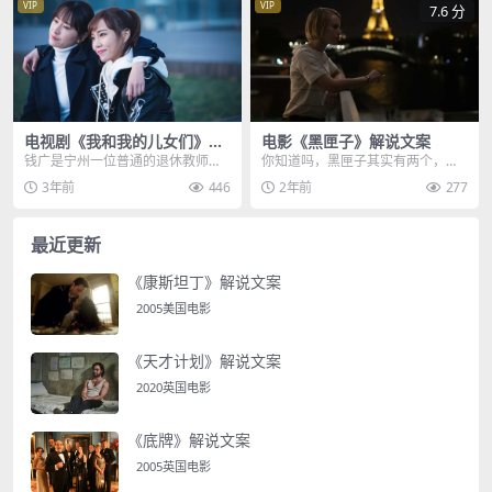
VIP
VIP
7.6 分
电视剧《我和我的儿女们》解
电影《黑匣子》解说文案
说文案
钱广是宁州一位普通的退休教师，
你知道吗，黑匣子其实有两个，分
他中年丧妻，一个人辛辛苦苦把孩
别叫做飞行数据记录器，和机舱通
3年前
446
2年前
277
子们拉扯大，不过钱广...
话记录器，而且它并不...
最近更新
《康斯坦丁》解说文案
2005美国电影
《天才计划》解说文案
2020英国电影
《底牌》解说文案
2005英国电影