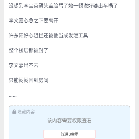
没想到李宝英劈头盖脸骂了她一顿说好婆出车祸了
李文嘉心急之下要离开
许东阳好心阻拦还被他当成发泄工具
整个楼层都被封了
李文嘉出不去
只能闷闷回到房间
……
隐藏内容
该内容需要权限查看
普通 3金币