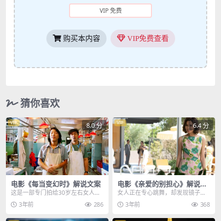
VIP 免费
购买本内容
VIP免费查看
猜你喜欢
VIP
VIP
8.0 分
6.4 分
电影《每当变幻时》解说文案
电影《亲爱的别担心》解说文
案
这是一部专门拍给30岁左右女人看
女人正在专心跳舞，却发现镜子里
的电影，但是我也建议男人们看
面的不是自己，试着一步步走向
3年前
286
3年前
368
看，知己知彼百战不殆...
前，这才看清镜中人是邻...