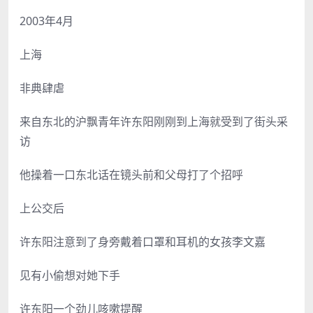
2003年4月
上海
非典肆虐
来自东北的沪飘青年许东阳刚刚到上海就受到了街头采
访
他操着一口东北话在镜头前和父母打了个招呼
上公交后
许东阳注意到了身旁戴着口罩和耳机的女孩李文嘉
见有小偷想对她下手
许东阳一个劲儿咳嗽提醒