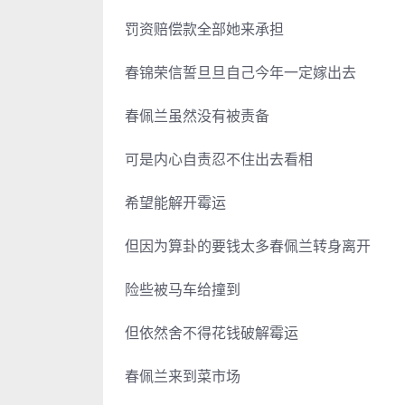
罚资赔偿款全部她来承担
春锦荣信誓旦旦自己今年一定嫁出去
春佩兰虽然没有被责备
可是内心自责忍不住出去看相
希望能解开霉运
但因为算卦的要钱太多春佩兰转身离开
险些被马车给撞到
但依然舍不得花钱破解霉运
春佩兰来到菜市场