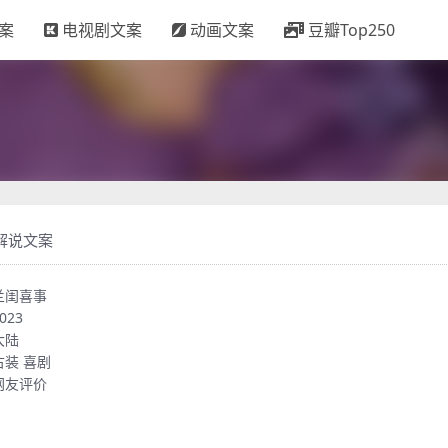
案
电视剧文案
动画文案
豆瓣Top250
解说文案
兰闺喜事
023
大陆
古装
喜剧
网友评价