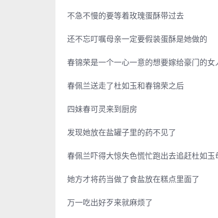
不急不慢的要等着玫瑰蛋酥带过去
还不忘叮嘱母亲一定要假装蛋酥是她做的
春锦荣是一个一心一意的想要嫁给豪门的女
春佩兰送走了杜如玉和春锦荣之后
四妹春可灵来到厨房
发现她放在盐罐子里的药不见了
春佩兰吓得大惊失色慌忙跑出去追赶杜如玉
她方才将药当做了食盐放在糕点里面了
万一吃出好歹来就麻烦了