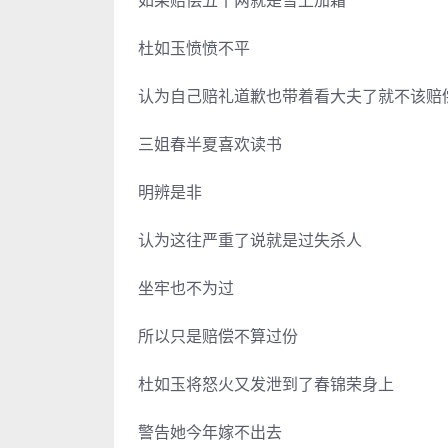
如果赔偿五十两就是雪上加霜
杜如玉愤愤不平
认为自己赔礼道歉也带着看大夫了就不该赔
三姐春半夏喜欢读书
明辨是非
认为这往严重了说就是过失杀人
坐牢也不为过
所以只是赔偿不算过份
杜如玉将怒火又发泄到了春锦荣身上
警告她今年嫁不出去