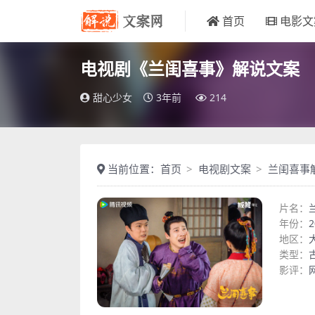
首页
电影文
电视剧《兰闺喜事》解说文案
甜心少女
3年前
214
当前位置：
首页
电视剧文案
兰闺喜事
片名：
年份：
2
地区：
类型：
影评：