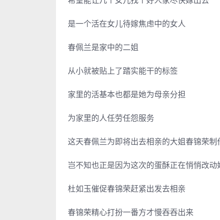
希望能让几个女儿找个好人家尽快嫁出去
是一个活在女儿待嫁焦虑中的女人
春佩兰是家中的二姐
从小就被贴上了踏实能干的标签
家里的活基本也都是她为母亲分担
为家里的人任劳任怨服务
这天春佩兰为即将出去相亲的大姐春锦荣制
岂不知也正是因为这次的蛋酥正在悄悄改动
杜如玉催促春锦荣赶紧出发去相亲
春锦荣精心打扮一番方才慢吞吞出来