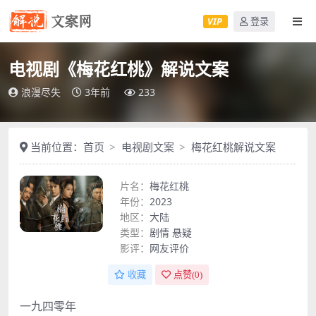
VIP
登录
电视剧《梅花红桃》解说文案
浪漫尽失
3年前
233
当前位置：
首页
电视剧文案
梅花红桃解说文案
片名：
梅花红桃
年份：
2023
地区：
大陆
类型：
剧情
悬疑
影评：
网友评价
收藏
点赞(
0
)
一九四零年