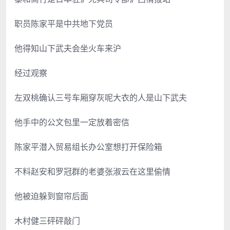
职员陈家平是中共地下党员
他得知山下武夫会坐火车来沪
经过观察
左双桃确认三号车厢穿灰呢大衣的人是山下武夫
他手中的公文包里一定放着密信
陈家平潜入贸易组长办公室想打开保险箱
不料赵安和罗冠群的老婆张淑云在这里偷情
他被迫躲到窗帘后面
木村健三砰砰敲门