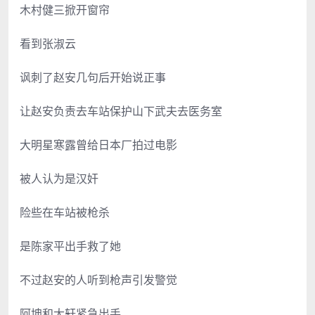
木村健三掀开窗帘
看到张淑云
讽刺了赵安几句后开始说正事
让赵安负责去车站保护山下武夫去医务室
大明星寒露曾给日本厂拍过电影
被人认为是汉奸
险些在车站被枪杀
是陈家平出手救了她
不过赵安的人听到枪声引发警觉
阿坤和大轩紧急出手