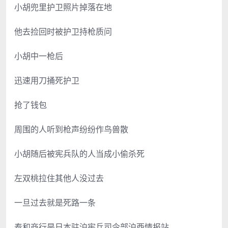
小胡兜里护卫照片掉落在地
他去捡回时被护卫持枪质问
小胡中一枪后
迅速用刀捅死护卫
抢了钱包
周围的人听到枪声纷纷作鸟兽散
小胡随后被宪兵队的人当成小偷杀死
左双桃拉住其他人没过去
一旦过去就是死路一条
泰和商行是日本驻沪宪兵司令部沪西情报站