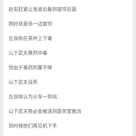
赵安赶紧让张淑云躲到窗帘后面
刚好就是另一边窗帘
左双桃在茶杯上下毒
山下武夫果然中毒
但由于毒药剂量不够
山下武夫没死
左双桃认为火车一到站
山下武夫势必会被送到医务室救治
到时候他们再见机下手