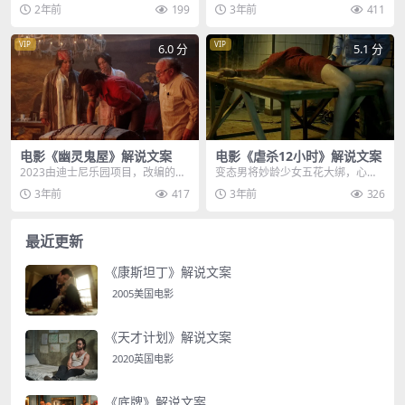
利，他们随时都可以进入军事禁区
上海沦陷，迫于国际舆论压力，侵
2年前
199
3年前
411
晒太阳，也可以随意操...
略者在上海苏州河...
VIP
VIP
6.0 分
5.1 分
电影《幽灵鬼屋》解说文案
电影《虐杀12小时》解说文案
2023由迪士尼乐园项目，改编的奇
变态男将妙龄少女五花大绑，心中
幻电影，在百万网友的期待下终于
的欲望彻底爆发，女人越叫他越兴
3年前
417
3年前
326
上线了，怪诞离奇...
奋，为了这一时刻，他...
最近更新
《康斯坦丁》解说文案
2005美国电影
《天才计划》解说文案
2020英国电影
《底牌》解说文案