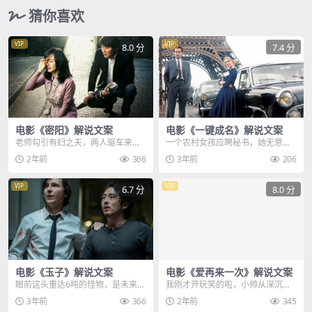
猜你喜欢
VIP
VIP
8.0 分
7.4 分
电影《密阳》解说文案
电影《一键成名》解说文案
老师勾引有妇之夫，两人驱车来到
一个农村女孩应聘秘书，她无意间
郊外，男人迫不及待的铺上毯子，
露出的肩带，吸引了本想拒绝她的
2年前
366
3年前
206
正当女老师满心期待之...
老板，而更加吸引老板...
VIP
VIP
6.7 分
8.0 分
电影《玉子》解说文案
电影《爱再来一次》解说文案
眼前这头重达6吨的怪物，是未来餐
我刚才开玩笑的啦，小帅从深沉的
桌上的美味佳肴，口感Q弹鲜美，
梦境中猛然惊醒，他赫然发现，昨
3年前
366
2年前
345
营养价值极高，只是...
日还静静躺在那里，被...