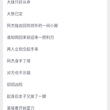
大妹只好从命
大势已定
阿杰独自回到郊外的一间小屋
谁知刚回来就迎来一把利刃
两人立刻交起手来
阿杰身手了得
对方也不示弱
招招凶险
起身后女子又挨了一脚
紧接着开始耍刀