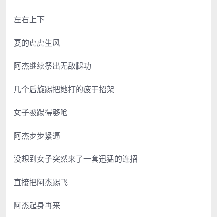
左右上下
耍的虎虎生风
阿杰继续祭出无敌腿功
几个后旋踢把她打的疲于招架
女子被踢得够呛
阿杰步步紧逼
没想到女子突然来了一套迅猛的连招
直接把阿杰踢飞
阿杰起身再来