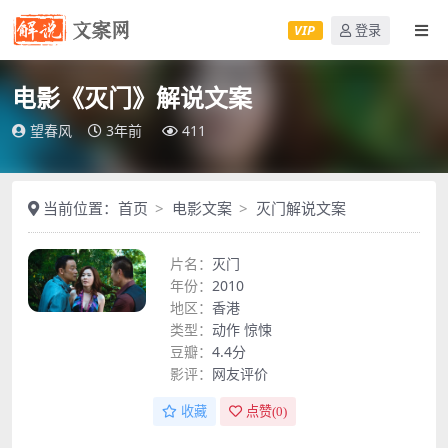
VIP
登录
电影《灭门》解说文案
望春风
3年前
411
当前位置：
首页
电影文案
灭门解说文案
片名：
灭门
年份：
2010
地区：
香港
类型：
动作
惊悚
豆瓣：
4.4分
影评：
网友评价
收藏
点赞(
0
)