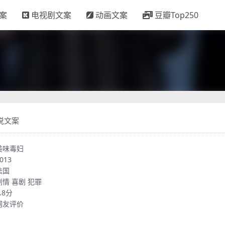
案
电视剧文案
动画文案
豆瓣Top250
说文案
美味毒妇
013
法国
剧情
喜剧
犯罪
.8分
网友评价