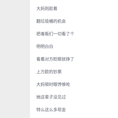
大妈则趁着
翻垃圾桶的机会
把毒贩们一切看了个
明明白白
看着对方眨眼就挣了
上万欧的钞票
大妈顿时眼馋够呛
她这辈子没见过
特么这么多现金