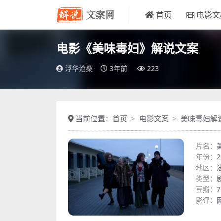
首页
电影文
电影《美味毒妇》解说文案
浮华沧桑
3年前
223
当前位置：
首页
电影文案
美味毒妇解
片名：
年份：
2
地区：
类型：
豆瓣：
7
影评：