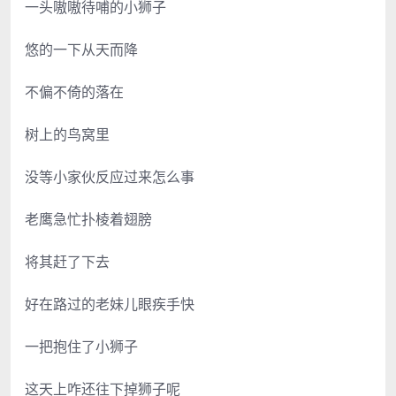
一头嗷嗷待哺的小狮子
悠的一下从天而降
不偏不倚的落在
树上的鸟窝里
没等小家伙反应过来怎么事
老鹰急忙扑棱着翅膀
将其赶了下去
好在路过的老妹儿眼疾手快
一把抱住了小狮子
这天上咋还往下掉狮子呢