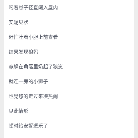
叼着崽子径直闯入屋内
安妮见状
赶忙壮着小胆上前查看
结果发现狼妈
竟躲在角落里奶起了狼崽
就连一旁的小狮子
也晃悠的走过来凑热闹
见此情形
顿时给安妮逗乐了