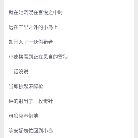
就在她沉浸在喜悦之中时
远在干里之外的小岛上
却闯入了一伙偷猎者
小瘪犊看到正在觅食的雪狼
二话没说
当即抄起麻醉枪
砰的射出了一枚毒针
母狼应声倒地
等安妮匆忙回到小岛