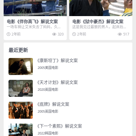
电影《伴你高飞》解说文案
电影《狱中豪杰》解说文案
一场车祸让艾米失去了妈妈，久未
这是我见过最狠的男人，起床后先
见面的爸爸托马斯，把他接回了加
挑两桶烟头，接着深蹲300次，胯
2年前
320
2年前
517
拿大，爸爸是个邋里邋...
下再放个刺刀，只要...
最近更新
《康斯坦丁》解说文案
2005美国电影
《天才计划》解说文案
2020英国电影
《底牌》解说文案
2005英国电影
《下一个素熙》解说文案
2022韩国电影