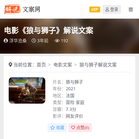
VIP
登录
电影《狼与狮子》解说文案
浮华沧桑
3年前
192
当前位置：
首页
电影文案
狼与狮子解说文案
片名：
狼与狮子
年份：
2021
地区：
法国
类型：
冒险
家庭
豆瓣：
7.3分
影评：
网友评价
收藏
点赞(
0
)