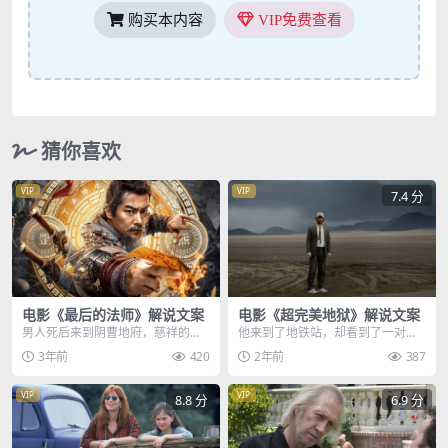
购买本内容
VIP免费查看
猜你喜欢
VIP
VIP
7.4 分
电影《最后的法师》解说文案
电影《超完美地狱》解说文案
男人死后来到阴曹地府，慈祥的孟
他来到了地铁站，却看到了一对情
婆请他喝汤，喝完了好过奈何桥，
侣在热吻，而这直接成为了，压死
3年前
420
2年前
387
黑白双煞前来索命，却...
他身上的最后一根稻草...
VIP
VIP
8.8 分
6.9 分