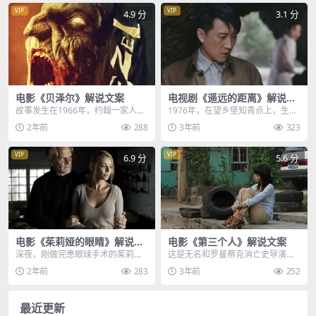
VIP
VIP
4.9 分
3.1 分
电影《贝泽尔》解说文案
电视剧《遥远的距离》解说文
案
故事发生在1966年，约翰一家人刚
1976年，在望乡堡知青点上，生活
刚搬到新家，位于纽约郊区的一栋
着一群年轻的知青们，知青苏扬热
2年前
288
3年前
323
别墅，本来一家三...
爱着小提琴，并在...
VIP
VIP
6.9 分
5.6 分
电影《茱莉娅的眼睛》解说文
电影《第三个人》解说文案
案
深夜，刚做完患眼球手术的茱莉
这是无名和罗曼蒂克消亡史导演，
娅，想上床睡觉，又不好意思，让
程耳执导的第一部银幕长片，也是
2年前
283
3年前
252
医院派来的男护工伊凡搀...
一部极具格调的国产悬...
最近更新