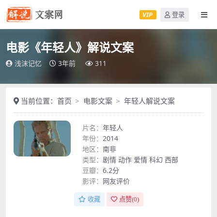
VIP
登录
电影《年轻人》解说文案
浅沫记忆
3年前
311
当前位置：
首页
电影文案
年轻人解说文案
片名：
年轻人
年份：
2014
地区：
南非
类型：
剧情
动作
爱情
科幻
西部
豆瓣：
6.2分
影评：
网友评价
收藏
点赞(
0
)