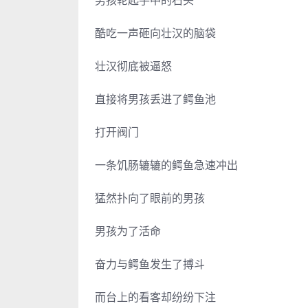
酷吃一声砸向壮汉的脑袋
壮汉彻底被逼怒
直接将男孩丢进了鳄鱼池
打开阀门
一条饥肠辘辘的鳄鱼急速冲出
猛然扑向了眼前的男孩
男孩为了活命
奋力与鳄鱼发生了搏斗
而台上的看客却纷纷下注