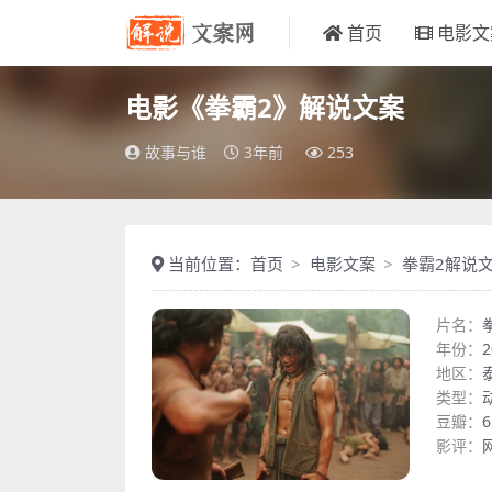
首页
电影文
电影《拳霸2》解说文案
故事与谁
3年前
253
当前位置：
首页
电影文案
拳霸2解说
片名：
年份：
2
地区：
类型：
豆瓣：
6
影评：