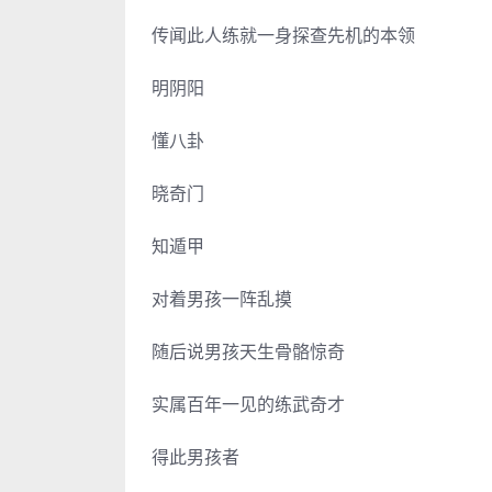
传闻此人练就一身探查先机的本领
明阴阳
懂八卦
晓奇门
知遁甲
对着男孩一阵乱摸
随后说男孩天生骨骼惊奇
实属百年一见的练武奇才
得此男孩者