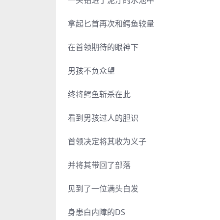
拿起匕首再次和鳄鱼较量
在首领期待的眼神下
男孩不负众望
终将鳄鱼斩杀在此
看到男孩过人的胆识
首领决定将其收为义子
并将其带回了部落
见到了一位满头白发
身患白内障的DS