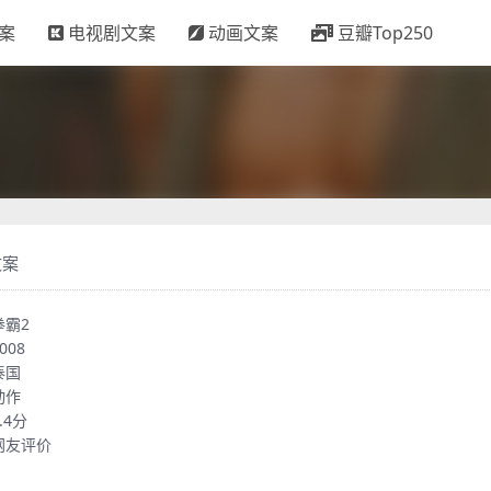
案
电视剧文案
动画文案
豆瓣Top250
文案
拳霸2
008
泰国
动作
.4分
网友评价