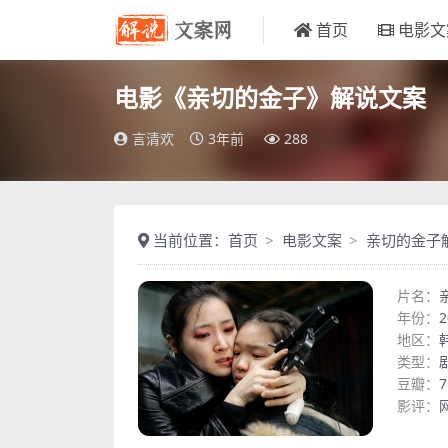
首页
电影文
电影《亲切的金子》解说文案
言清欢
3年前
288
当前位置：
首页
电影文案
亲切的金子
片名：
年份：
2
地区：
类型：
豆瓣：
7
影评：