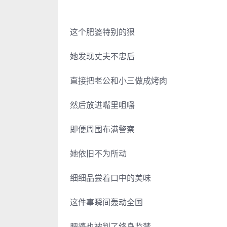
这个肥婆特别的狠
她发现丈夫不忠后
直接把老公和小三做成烤肉
然后放进嘴里咀嚼
即便周围布满警察
她依旧不为所动
细细品尝着口中的美味
这件事瞬间轰动全国
肥婆也被判了终身监禁