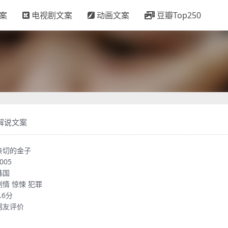
案
电视剧文案
动画文案
豆瓣Top250
解说文案
亲切的金子
005
韩国
剧情
惊悚
犯罪
.6分
网友评价