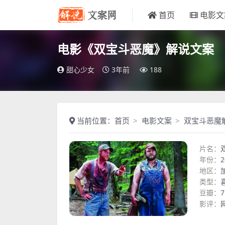
首页
电影文
电影《双宝斗恶魔》解说文案
甜心少女
3年前
188
当前位置：
首页
电影文案
双宝斗恶魔
片名：
年份：
2
地区：
类型：
豆瓣：
7
影评：