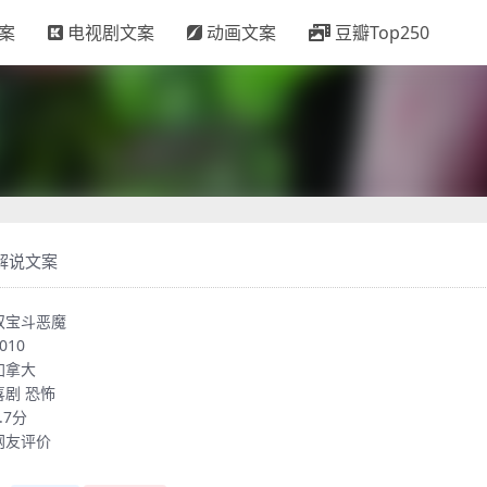
案
电视剧文案
动画文案
豆瓣Top250
解说文案
双宝斗恶魔
010
加拿大
喜剧
恐怖
.7分
网友评价