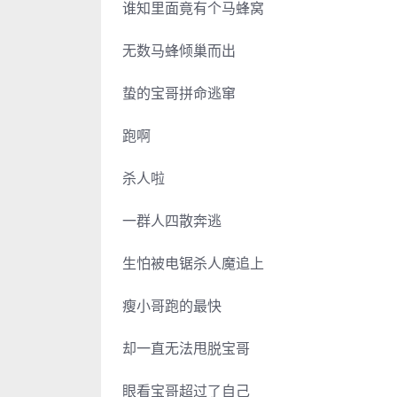
谁知里面竟有个马蜂窝
无数马蜂倾巢而出
蛰的宝哥拼命逃窜
跑啊
杀人啦
一群人四散奔逃
生怕被电锯杀人魔追上
瘦小哥跑的最快
却一直无法甩脱宝哥
眼看宝哥超过了自己