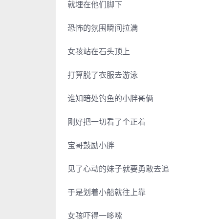
就埋在他们脚下
恐怖的氛围瞬间拉满
女孩站在石头顶上
打算脱了衣服去游泳
谁知暗处钓鱼的小胖哥俩
刚好把一切看了个正着
宝哥鼓励小胖
见了心动的妹子就要勇敢去追
于是划着小船就往上靠
女孩吓得一哆嗦