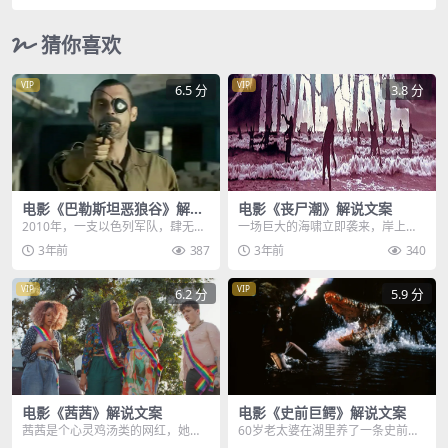
猜你喜欢
VIP
VIP
6.5 分
3.8 分
电影《巴勒斯坦恶狼谷》解说
电影《丧尸潮》解说文案
文案
2010年，一支以色列军队，肆无忌
一场巨大的海啸立即袭来，岸上的
惮的开进了巴勒斯坦控制区，他们
游客仔细一看才发现，海浪中密集
3年前
387
3年前
340
以搜捕恐怖分子为...
的黑点，原来是无数个...
VIP
VIP
6.2 分
5.9 分
电影《茜茜》解说文案
电影《史前巨鳄》解说文案
茜茜是个心灵鸡汤类的网红，她通
60岁老太婆在湖里养了一条史前巨
过贩卖正能量，以及分享如何用她
鳄，每隔三天，老太婆就会拉来一