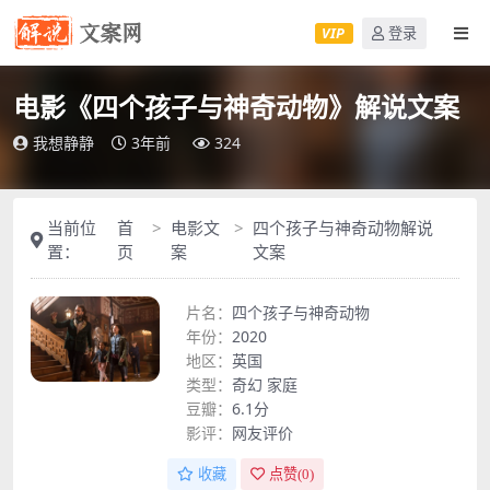
VIP
登录
电影《四个孩子与神奇动物》解说文案
我想静静
3年前
324
当前位
首
电影文
四个孩子与神奇动物解说
置：
页
案
文案
片名：
四个孩子与神奇动物
年份：
2020
地区：
英国
类型：
奇幻
家庭
豆瓣：
6.1分
影评：
网友评价
收藏
点赞(
0
)