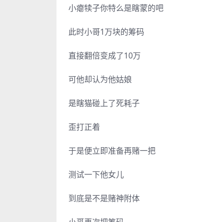
小瘪犊子你特么是瞎蒙的吧
此时小哥1万块的筹码
直接翻倍变成了10万
可他却认为他姑娘
是瞎猫碰上了死耗子
歪打正着
于是便立即准备再赌一把
测试一下他女儿
到底是不是赌神附体
小哥再次把筹码