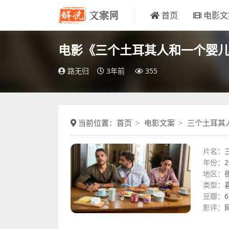
首页
电影文
电影《三个土耳其人和一个婴
路无归
3年前
355
当前位置：
首页
电影文案
三个土耳其
片名：
年份：
2
地区：
类型：
豆瓣：
6
影评：