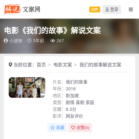
VIP
登录
电影《我们的故事》解说文案
小迷妹
3年前
267
当前位置：
首页
电影文案
我们的故事解说文案
片名：
我们的故事
年份：
2016
地区：
新加坡
类型：
剧情
喜剧
家庭
豆瓣：
8.3分
影评：
网友评价
收藏
点赞(
0
)