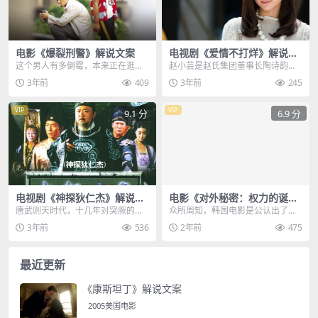
电影《爆裂刑警》解说文案
电视剧《爱情不打烊》解说文
案
这个男人有多倒霉，本来正在逛超
赵小芸是赵氏集团董事长陶诗韵的
市，却撞见有人抢劫，他强装淡定
女儿，她与恒源集团董事长孙伟涛
3年前
409
3年前
245
随手拆开一包薯片，把...
的儿子孙靖晨恋爱七年...
VIP
VIP
9.1 分
6.9 分
电视剧《神探狄仁杰》解说文
电影《对外秘密：权力的诞
案
生》解说文案
唐武则天时代，十几年对突厥的战
众所周知，韩国电影是公认出了名
争结束了，天下太平举朝欢贺，此
的敢拍，可我还是万万不会想到，
3年前
536
2年前
475
时的狄仁杰，已因故被...
即便他们已经废除了审...
最近更新
《康斯坦丁》解说文案
2005美国电影