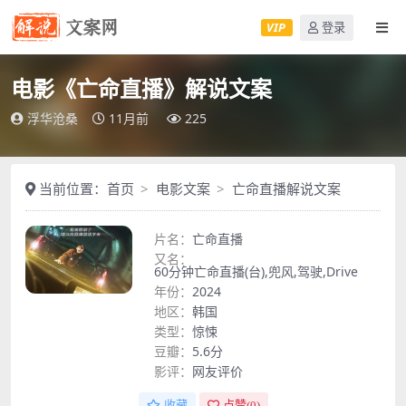
VIP
登录
电影《亡命直播》解说文案
浮华沧桑
11月前
225
当前位置：
首页
电影文案
亡命直播解说文案
片名：
亡命直播
又名：
60分钟亡命直播(台),兜风,驾驶,Drive
年份：
2024
地区：
韩国
类型：
惊悚
豆瓣：
5.6分
影评：
网友评价
收藏
点赞(
0
)