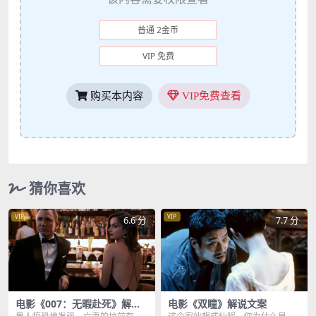
普通 2金币
VIP 免费
购买本内容
VIP免费查看
猜你喜欢
VIP
VIP
6.6 分
7.7 分
电影《007：无暇赴死》解说
电影《双瞳》解说文案
文案