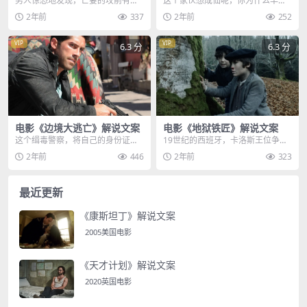
男人惊恐地发现，亡妻的坟前有一
这个家伙想成仙呢，你为什么早不
张神秘的卡片，还未等他搞明白情
给我看这个，成仙，台湾省的出租
2年前
337
2年前
252
况，一声巨响，就直接...
屋里，发生了一起诡异...
VIP
VIP
6.3 分
6.3 分
电影《边境大逃亡》解说文案
电影《地狱铁匠》解说文案
这个缉毒警察，将自己的身份证件
19世纪的西班牙，卡洛斯王位争夺
塞进毒贩的口袋，又将人按进后备
战如火如荼，交战过后，最遭殃的
2年前
446
2年前
323
箱中，接着，他拎起地...
还是百姓，战败方将...
最近更新
《康斯坦丁》解说文案
2005美国电影
《天才计划》解说文案
2020英国电影