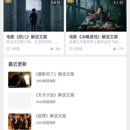
VIP
VIP
5.4 分
5.1 分
电影《阴儿》解说文案
电影《冰峰游戏》解说文案
你见过活死人吗，它没有性别，没
这被认为是世界上最安全的飞机，
有年龄，没有灵魂，但它会变成你
美国总统的专属座驾，空军一号，
3年前
386
3年前
179
爱的人，迷惑你，一旦...
此时，它正在4架战斗...
最近更新
《康斯坦丁》解说文案
2005美国电影
《天才计划》解说文案
2020英国电影
《底牌》解说文案
2005英国电影