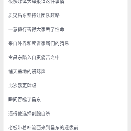
很快媒体大肆报道这件事情
质疑昌东坚持让团队赶路
一意孤行害得大家丢了性命
来自外界和死者家属们的猜忌
令昌东陷入自责痛苦之中
铺天盖地的谩骂声
比沙暴更肆虐
瞬间吞噬了昌东
逼得他选择割腕自杀
老板带着叶流西来到昌东的遗像前