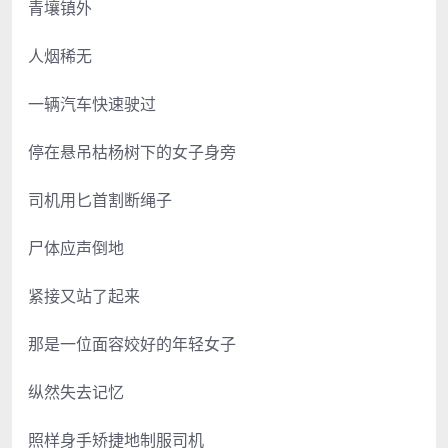
青壤镇外
人烟稀无
一辆汽车快速驶过
停在悬吊枯杨树下的女子身旁
司机用匕首割断绳子
尸体应声倒地
紧接又站了起来
那是一位面容姣好的年轻女子
纵然失去记忆
照样身手矫捷地制服司机