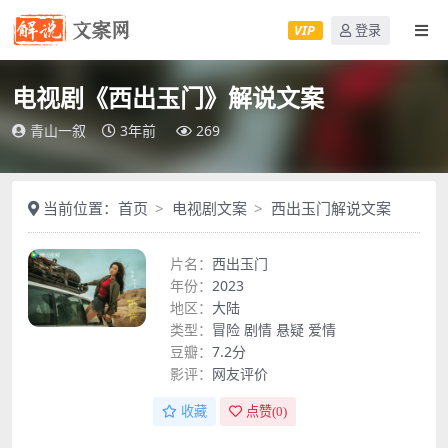
VIP
登录
电视剧《西出玉门》解说文案
青山一叙
3年前
269
当前位置：
首页
电视剧文案
西出玉门解说文案
片名：
西出玉门
年份：
2023
地区：
大陆
类型：
冒险
剧情
悬疑
爱情
豆瓣：
7.2分
影评：
网友评价
收藏
点赞(
0
)