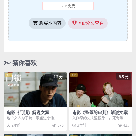
VIP 免费
购买本内容
VIP免费查看
猜你喜欢
VIP
VIP
4.3 分
8.5 分
电影《门锁》解说文案
电影《坠落的审判》解说文案
这个女人为了防止家里进小偷，总
女作家的丈夫坠楼身亡，死得蹊
是把洗好的男士内裤放在门口，还
跷，作为唯一停留在案发现场的当
2年前
375
3年前
425
要时时刻刻在门口放一...
事人，这位女作家成了谋...