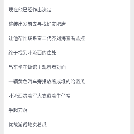
现在他已经作出决定
整装出发前去寻找好友肥唐
让他帮忙联系富二代齐刘海查看监控
终于找到叶流西的住处
昌东坐在饭馆里观察着对面
一辆黄色汽车旁摆放着成堆的哈密瓜
叶流西裹着军大衣戴着牛仔帽
手起刀落
优哉游哉地卖着瓜