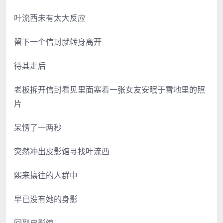
叶流西未有太大反应
留下一个信封就转身离开
待其走后
老板拆开信封看见里面塞着一张女友安眠于雪地里的照
片
呆愣了一两秒
突然冲出皮影馆寻找叶流西
熙来攘往的人群中
早已没有她的身影
回到皮影馆