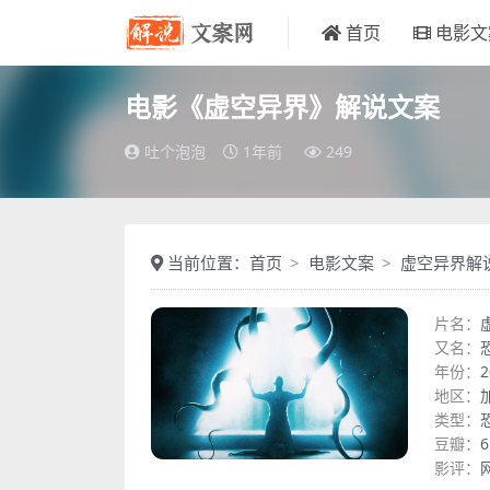
首页
电影文
电影《虚空异界》解说文案
吐个泡泡
1年前
249
当前位置：
首页
电影文案
虚空异界解
片名：
又名：
年份：
2
地区：
类型：
豆瓣：
6
影评：