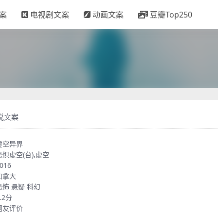
案
电视剧文案
动画文案
豆瓣Top250
说文案
虚空异界
恐惧虚空(台),虚空
016
加拿大
恐怖
悬疑
科幻
.2分
网友评价