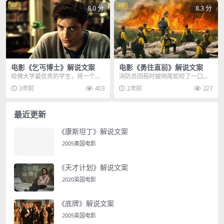
VIP
VIP
8.0 分
8.3 分
电影《乞丐博士》解说文案
电影《勇往直前》解说文案
哈佛大学最优秀的学生，将一个乞
消防员回程时被响尾蛇咬了一口，
丐告上法庭，没有律师帮助乞丐，
当医生要为他注射吗啡止痛时，他
3年前
403
2年前
227
法官也对他故意刁难，...
却一脸抗拒，不愿接受...
最近更新
《康斯坦丁》解说文案
2005美国电影
《天才计划》解说文案
2020英国电影
《底牌》解说文案
2005英国电影