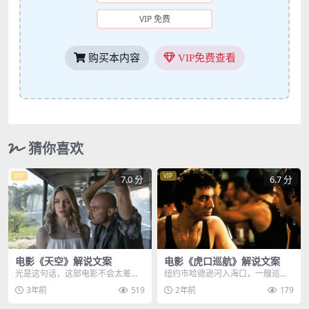
VIP 免费
购买本内容
VIP免费查看
猜你喜欢
VIP
VIP
7.0 分
6.7 分
电影《天空》解说文案
电影《虎口巡航》解说文案
光是这句话，这部电影不会太差，
纽约市哈德逊河入海口，一艘巡逻
这部电影是根据真实事件改编的，2
船，发现了一只已经严重腐烂的男
3年前
519
2年前
179
015年9月30日...
人的断臂，这似乎与几...