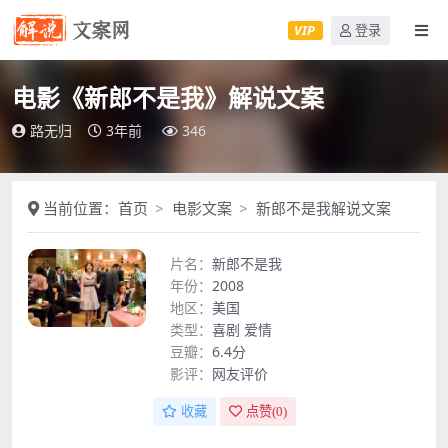
VIP
登录
电影《新郎不是我》解说文案
路无归
3年前
346
当前位置：
首页
电影文案
新郎不是我解说文案
片名：
新郎不是我
年份：
2008
地区：
美国
类型：
喜剧
爱情
豆瓣：
6.4分
影评：
网友评价
收藏
点赞(
0
)