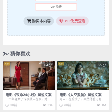
VIP 免费
购买本内容
VIP免费查看
猜你喜欢
VIP
VIP
4.4 分
5.5 分
电影《致命24小时》解说文案
电影《太空孤航》解说文案
一个年轻女子深夜独自在家，她是
男人正在照镜子，突然他看见有什
盲人，一切都要靠两只手去摸索，
么东西在脸上动，下一秒他的嘴里
3年前
334
2年前
161
这时，瓶子被她不小心...
就有蜘蛛往外爬，屏幕...