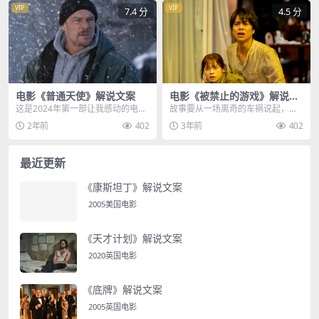
VIP
VIP
7.4 分
4.5 分
电影《普通天使》解说文案
电影《被禁止的游戏》解说文
案
这是2024年第一部让我感动的电
故事要从一场离奇的车祸说起，正
影，根据真实事件改编，讲述一位
在上班的田边，地头突然接到了医
2年前
402
3年前
402
堕落的女人，为救一...
院的电话，他的妻子梅...
最近更新
《康斯坦丁》解说文案
2005美国电影
《天才计划》解说文案
2020英国电影
《底牌》解说文案
2005英国电影