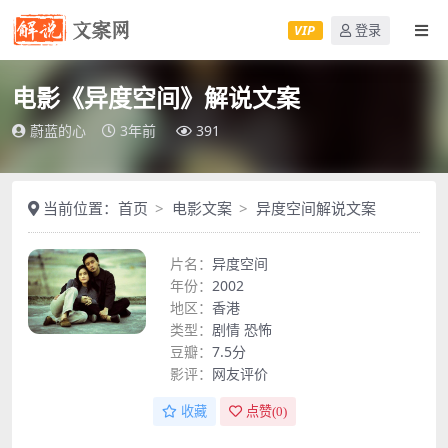
VIP
登录
电影《异度空间》解说文案
蔚蓝的心
3年前
391
当前位置：
首页
电影文案
异度空间解说文案
片名：
异度空间
年份：
2002
地区：
香港
类型：
剧情
恐怖
豆瓣：
7.5分
影评：
网友评价
收藏
点赞(
0
)