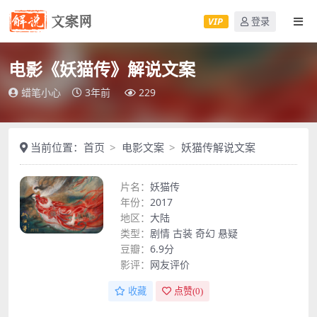
VIP
登录
电影《妖猫传》解说文案
蜡笔小心
3年前
229
当前位置：
首页
电影文案
妖猫传解说文案
片名：
妖猫传
年份：
2017
地区：
大陆
类型：
剧情
古装
奇幻
悬疑
豆瓣：
6.9分
影评：
网友评价
收藏
点赞(
0
)