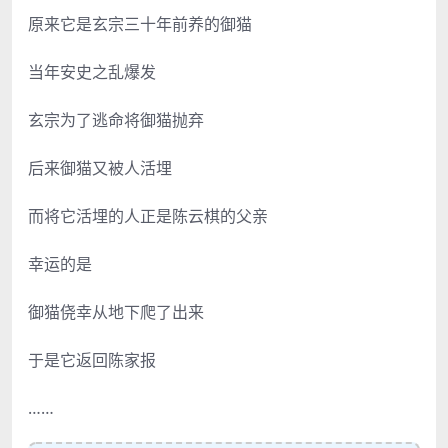
原来它是玄宗三十年前养的御猫
当年安史之乱爆发
玄宗为了逃命将御猫抛弃
后来御猫又被人活埋
而将它活埋的人正是陈云棋的父亲
幸运的是
御猫侥幸从地下爬了出来
于是它返回陈家报
……