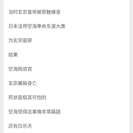
当时玄宗皇帝被邪魅缠身
日本法师空海奉命东渡大唐
为玄宗驱邪
结果
空海刚进宫
玄宗暴毙身亡
死状是极其可怕的
空海觉得这事情非常蹊跷
还有白乐天