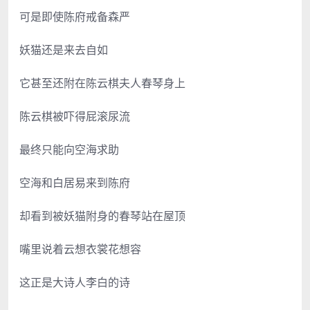
可是即使陈府戒备森严
妖猫还是来去自如
它甚至还附在陈云棋夫人春琴身上
陈云棋被吓得屁滚尿流
最终只能向空海求助
空海和白居易来到陈府
却看到被妖猫附身的春琴站在屋顶
嘴里说着云想衣裳花想容
这正是大诗人李白的诗