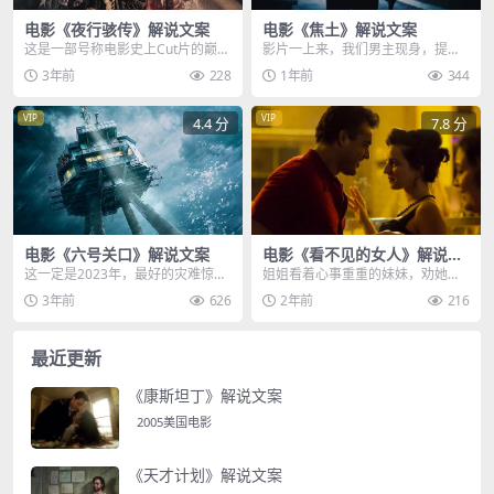
电影《夜行骇传》解说文案
电影《焦土》解说文案
这是一部号称电影史上Cut片的巅峰
影片一上来，我们男主现身，提名
之作，也是美国十大恐怖片导演之
为拉姆，刚刚刑满释放，本以为会
3年前
228
1年前
344
一，克莱夫巴克，...
接受法律提供的就业援...
VIP
VIP
4.4 分
7.8 分
电影《六号关口》解说文案
电影《看不见的女人》解说文
案
这一定是2023年，最好的灾难惊悚
姐姐看着心事重重的妹妹，劝她早
大片，所有人的智商都很高，充满
些回家，可落后几步的尤莉，却被
3年前
626
2年前
216
了重重悬念，这是...
层叠的树林遮掩住视线...
最近更新
《康斯坦丁》解说文案
2005美国电影
《天才计划》解说文案