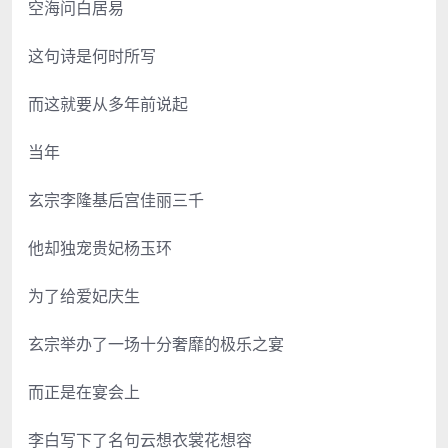
空海问白居易
这句诗是何时所写
而这就要从多年前说起
当年
玄宗李隆基后宫佳丽三千
他却独宠贵妃杨玉环
为了给爱妃庆生
玄宗举办了一场十分奢靡的极乐之宴
而正是在宴会上
李白写下了名句云想衣裳花想容