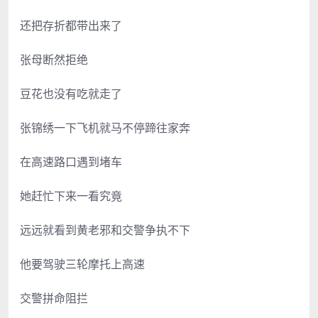
还把存折都带出来了
张母断然拒绝
豆花也没有吃就走了
张锦绣一下飞机就马不停蹄往家奔
在高速路口遇到堵车
她赶忙下来一看究竟
远远就看到黄老邪和交警争执不下
他要驾驶三轮摩托上高速
交警拼命阻拦