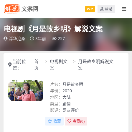
VIP
登录
电视剧《月是故乡明》解说文案
浮华沧桑
3年前
257
当前位
首
电视剧文
月是故乡明解说文
置：
页
案
案
片名：
月是故乡明
年份：
2020
地区：
大陆
类型：
剧情
影评：
网友评价
收藏
点赞(
0
)