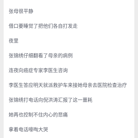
张母很平静
借口要睡觉了把他们各自打发走
夜里
张锦绣仔细翻看了母亲的病例
连夜向癌症专家李医生咨询
李医生答应明天就派救护车来接她母亲去医院检查治疗
张锦绣打电话向倪洪涛汇报了这一噩耗
她再也控制不住内心的悲痛
拿着电话嚎啕大哭