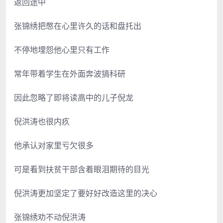
返回途中
张锦绣把憋在心里许久的话和盘托出
不停地埋怨他心里只有工作
常年带着学生在外面奔波搞科研
因此忽略了即将读高中的儿子倪龙
倪洪涛也很内疚
他承认对家里亏欠很多
可是看到扶贫干部含着眼泪期待的目光
倪洪涛更加坚定了要好好改造这里的决心
张锦绣劝不动倪洪涛