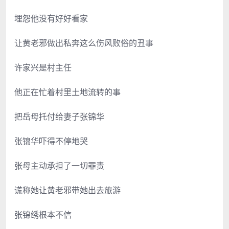
埋怨他没有好好看家
让黄老邪做出私奔这么伤风败俗的丑事
许家兴是村主任
他正在忙着村里土地流转的事
把岳母托付给妻子张锦华
张锦华吓得不停地哭
张母主动承担了一切罪责
谎称她让黄老邪带她出去旅游
张锦绣根本不信