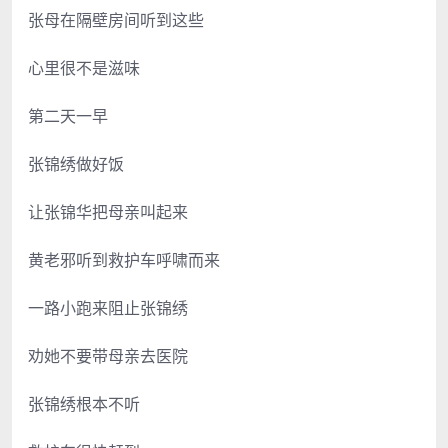
张母在隔壁房间听到这些
心里很不是滋味
第二天一早
张锦绣做好饭
让张锦华把母亲叫起来
黄老邪听到救护车呼啸而来
一路小跑来阻止张锦绣
劝她不要带母亲去医院
张锦绣根本不听