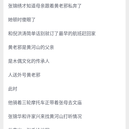
张锦绣才知道母亲跟着黄老邪私奔了
她顿时傻眼了
和倪洪涛简单话别就订了最早的航班赶回家
黄老邪是黄河山的父亲
是木偶文化的传承人
人送外号黄老邪
此时
他骑着三轮摩托车正带着张母去文庙
张锦华和许家兴来找黄河山打听情况