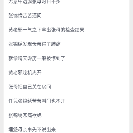
无意中透露张母时日不多
张锦绣苦苦逼问
黄老邪一气之下拿出张母的检查结果
张锦绣发现母亲得了肺癌
就像晴天霹雳一般被惊到了
黄老邪趁机离开
张母把自己关在房间
任凭张锦绣苦苦叫门也不开
张锦绣悲痛欲绝
埋怨母亲事先不说出来