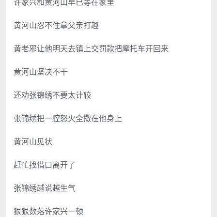
许家兴和黄河山早已等在家里
黄河山忍不住拿父亲打趣
黄老邪让他明天去镇上交罚款把摩托车开回来
黄河山坚决不干
还劝张锦绣不要太计较
张锦绣把一腔怒火全撒在他身上
黄河山见状
赶忙找借口离开了
张锦绣越说越生气
狠狠数落许家兴一顿