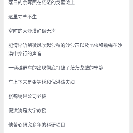
落日的余晖照在茫茫的戈壁滩上
这里寸草不生
空旷的大沙漠静谧无声
能清晰听到微风吹起沙粒的沙沙声以及昆虫和蜥蜴在沙
漠中穿行的声音
一辆越野车的出现彻底打破了茫茫戈壁的宁静
车上下来是张锦绣和倪洪涛夫妇
张锦绣是公司老板
倪洪涛是大学教授
他苦心研究多年的科研项目