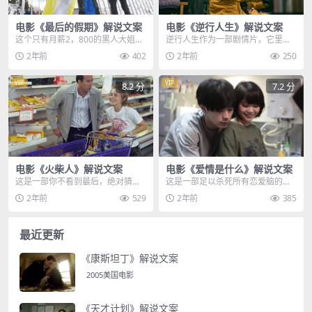
电影《最后的假期》解说文案
电影《逆行人生》解说文案
这个只有月薪2，800的黑人大姐，
逆行人生作为一部剧情片，它里边
决定做一件大胆的事，开除他的老
倒是还真有不少的笑点包袱，尤其
2年前
402
2年前
250
板，他先是来到银...
是主角那张脸，往出一...
VIP
VIP
8.2 分
7.2 分
电影《火柴人》解说文案
电影《爱情是什么》解说文案
这是一部你不看到最后，绝对猜不
这是一部足以杀死所有恋爱脑的电
到结局的电影，火柴人豆瓣评分8
影，女孩是一个彻头彻尾的恋爱
2年前
529
2年前
385
2，一部人性与骗术的...
脑，仅是因为这个男人的...
最近更新
《康斯坦丁》解说文案
2005美国电影
《天才计划》解说文案