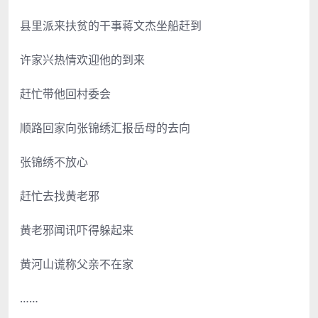
县里派来扶贫的干事蒋文杰坐船赶到
许家兴热情欢迎他的到来
赶忙带他回村委会
顺路回家向张锦绣汇报岳母的去向
张锦绣不放心
赶忙去找黄老邪
黄老邪闻讯吓得躲起来
黄河山谎称父亲不在家
……