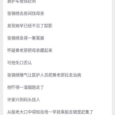
救护车很快赶到
张锦绣去房间找母亲
发现她早已经不见了踪影
张锦绣急得一筹莫展
怀疑黄老邪把母亲藏起来
可他矢口否认
张锦绣赌气让医护人员把黄老邪拉走治病
他吓得一溜烟跑走了
许家兴到码头找人
从船老大口中得知岳母一早就乘船去镇里赶集了