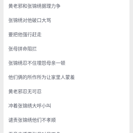
黄老邪和张锦绣据理力争
张锦绣对他破口大骂
要把他强行赶走
张母拼命阻拦
张锦绣忍不住埋怨母亲一顿
他们俩的所作所为让家里人蒙羞
黄老邪忍无可忍
冲着张锦绣大呼小叫
谴责张锦绣他们不孝顺