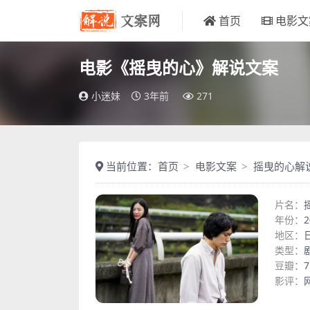
首页
电影文
电影《摇曳的心》解说文案
小迷妹
3年前
271
当前位置：
首页
电影文案
摇曳的心解
片名：
年份：
2
地区：
类型：
豆瓣：
7
影评：