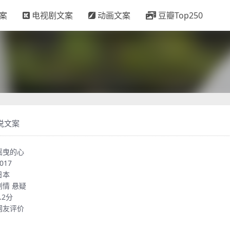
案
电视剧文案
动画文案
豆瓣Top250
说文案
摇曳的心
017
日本
剧情
悬疑
.2分
网友评价