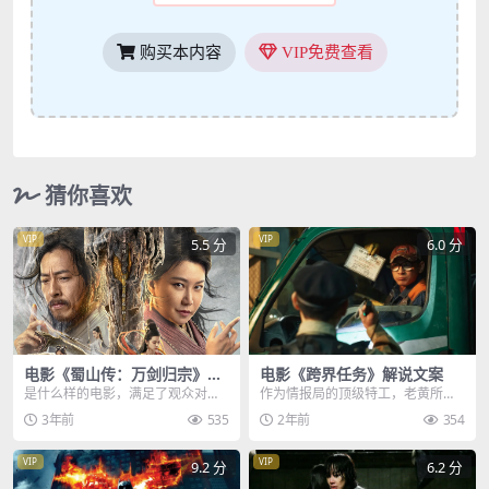
购买本内容
VIP免费查看
猜你喜欢
VIP
VIP
5.5 分
6.0 分
电影《蜀山传：万剑归宗》解
电影《跨界任务》解说文案
说文案
是什么样的电影，满足了观众对仙
作为情报局的顶级特工，老黄所执
侠的幻想，炫酷到极致的打斗，眼
行的任务也都是顶尖的，在上级的
3年前
535
2年前
354
花缭乱的技能，万剑归...
命令下，老黄被派到了...
VIP
VIP
9.2 分
6.2 分