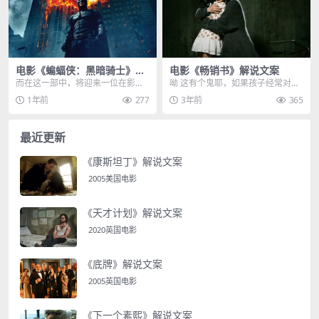
电影《蝙蝠侠：黑暗骑士》解
电影《畅销书》解说文案
说文案
而在这一部中，将迎来一位在影迷
呦 这有个鬼耶，如果孩子经常对着
心中，最具魅力的反派角色，他就
空气说话，那就要提高警惕了，说
1年前
277
3年前
365
是由希斯莱杰饰演的小...
不定 孩子看到了什...
最近更新
《康斯坦丁》解说文案
2005美国电影
《天才计划》解说文案
2020英国电影
《底牌》解说文案
2005英国电影
《下一个素熙》解说文案