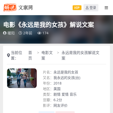
VIP
登录
电影《永远是我的女孩》解说文案
暖阳
2年前
174
当前位
首
电影文
永远是我的女孩解说文
置：
页
案
案
片名：
永远是我的女孩
又名：
我永远的女孩(台)
年份：
2018
地区：
美国
类型：
剧情
爱情
音乐
豆瓣：
6.2分
影评：
网友评价